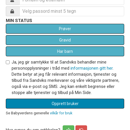
MIN STATUS
Prøver
Gravid
Har barn
Ja, jeg gir samtykke til at Sandviks behandler mine
personopplysninger i tråd med
informasjonen gitt her
.
Dette betyr at jeg får relevant informasjon, tjenester og
tilbud fra Sandviks merkevarer og våre viktigste partnere,
også via e-post og SMS. Jeg kan enkelt begrense eller
stoppe alle tjenester og tilbud på Min Side.
Opprett bruker
Se Babyverdens generelle
vilkår for bruk
Hva synes du om artikkelen?