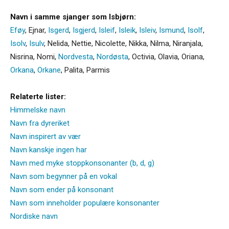
Navn i samme sjanger som Isbjørn:
Eføy
,
Ejnar
,
Isgerd
,
Isgjerd
,
Isleif
,
Isleik
,
Isleiv
,
Ismund
,
Isolf
,
Isolv
,
Isulv
,
Nelida
,
Nettie
,
Nicolette
,
Nikka
,
Nilma
,
Niranjala
,
Nisrina
,
Nomi
,
Nordvesta
,
Nordøsta
,
Octivia
,
Olavia
,
Oriana
,
Orkana
,
Orkane
,
Palita
,
Parmis
Relaterte lister:
Himmelske navn
Navn fra dyreriket
Navn inspirert av vær
Navn kanskje ingen har
Navn med myke stoppkonsonanter (b, d, g)
Navn som begynner på en vokal
Navn som ender på konsonant
Navn som inneholder populære konsonanter
Nordiske navn