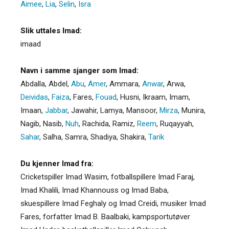
Aimee
,
Lia
,
Selin
,
Isra
Slik uttales Imad:
imaad
Navn i samme sjanger som Imad:
Abdalla
,
Abdel
,
Abu
,
Amer
,
Ammara
,
Anwar
,
Arwa
,
Deividas
,
Faiza
,
Fares
,
Fouad
,
Husni
,
Ikraam
,
Imam
,
Imaan
,
Jabbar
,
Jawahir
,
Lamya
,
Mansoor
,
Mirza
,
Munira
,
Nagib
,
Nasib
,
Nuh
,
Rachida
,
Ramiz
,
Reem
,
Ruqayyah
,
Sahar
,
Salha
,
Samra
,
Shadiya
,
Shakira
,
Tarik
Du kjenner Imad fra:
Cricketspiller Imad Wasim, fotballspillere Imad Faraj,
Imad Khalili, Imad Khannouss og Imad Baba,
skuespillere Imad Feghaly og Imad Creidi, musiker Imad
Fares, forfatter Imad B. Baalbaki, kampsportutøver