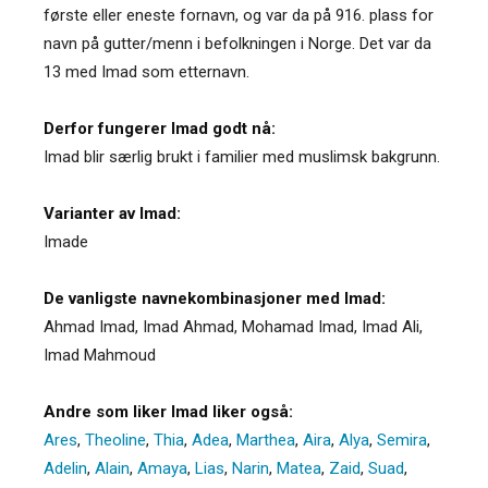
første eller eneste fornavn, og var da på 916. plass for
navn på gutter/menn i befolkningen i Norge. Det var da
13 med Imad som etternavn.
Derfor fungerer Imad godt nå:
Imad blir særlig brukt i familier med muslimsk bakgrunn.
Varianter av Imad:
Imade
De vanligste navnekombinasjoner med Imad:
Ahmad Imad, Imad Ahmad, Mohamad Imad, Imad Ali,
Imad Mahmoud
Andre som liker Imad liker også:
Ares
,
Theoline
,
Thia
,
Adea
,
Marthea
,
Aira
,
Alya
,
Semira
,
Adelin
,
Alain
,
Amaya
,
Lias
,
Narin
,
Matea
,
Zaid
,
Suad
,