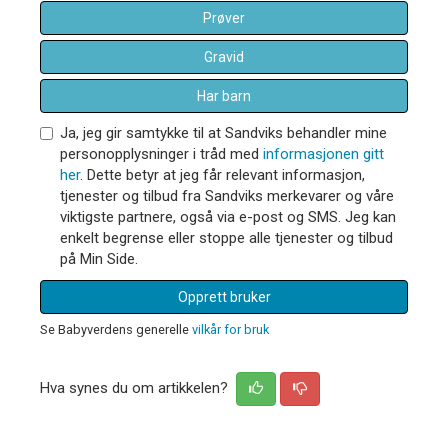
Prøver
Gravid
Har barn
Ja, jeg gir samtykke til at Sandviks behandler mine
personopplysninger i tråd med
informasjonen gitt
her
. Dette betyr at jeg får relevant informasjon,
tjenester og tilbud fra Sandviks merkevarer og våre
viktigste partnere, også via e-post og SMS. Jeg kan
enkelt begrense eller stoppe alle tjenester og tilbud
på Min Side.
Opprett bruker
Se Babyverdens generelle
vilkår for bruk
Hva synes du om artikkelen?