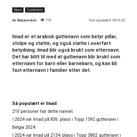
Navn
Guttenavn
Av
Babyverden
773
Sist oppdatert 18.10.22
Imad er et arabisk guttenavn som betyr pillar,
stolpe og støtte, og også støtte i overført
betydning. Imad blir også brukt som etternavn.
Det har blitt til med at guttenavn blir brukt som
etternavn for barn eller barnebarn, og kan bli
fast etternavn i familier etter det.
Så populært er Imad:
210 personer har dette navnet.
I 2024 var Imad på 836. plass i Topp 1592 guttenavn i
Belgia 2024.
I 2024 var Imad på 2134. plass i Topp 3802 guttenavn i