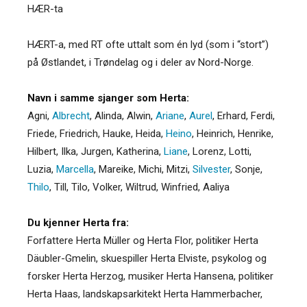
HÆR-ta
HÆRT-a, med RT ofte uttalt som én lyd (som i “stort”)
på Østlandet, i Trøndelag og i deler av Nord-Norge.
Navn i samme sjanger som Herta:
Agni
,
Albrecht
,
Alinda
,
Alwin
,
Ariane
,
Aurel
,
Erhard
,
Ferdi
,
Friede
,
Friedrich
,
Hauke
,
Heida
,
Heino
,
Heinrich
,
Henrike
,
Hilbert
,
Ilka
,
Jurgen
,
Katherina
,
Liane
,
Lorenz
,
Lotti
,
Luzia
,
Marcella
,
Mareike
,
Michi
,
Mitzi
,
Silvester
,
Sonje
,
Thilo
,
Till
,
Tilo
,
Volker
,
Wiltrud
,
Winfried
,
Aaliya
Du kjenner Herta fra:
Forfattere Herta Müller og Herta Flor, politiker Herta
Däubler-Gmelin, skuespiller Herta Elviste, psykolog og
forsker Herta Herzog, musiker Herta Hansena, politiker
Herta Haas, landskapsarkitekt Herta Hammerbacher,