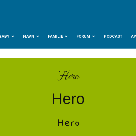
abyverden.no
BABY
NAVN
FAMILIE
FORUM
PODCAST
A
Hero
Hero
Hero