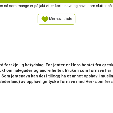
n nå som mange er på jakt etter korte navn og navn som slutter på o.
Min navneliste
d forskjellig betydning. For jenter er Hero hentet fra gres
 brukt om halvguder og andre helter. Bruken som fornavn ha
 Som jentenavn kan det i tillegg ha et annet opphav i musl
d i Nederland) av opphavlige tyske fornavn med Her- som førs