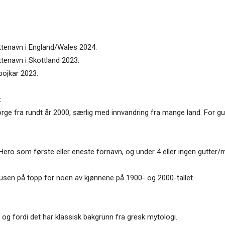
ttenavn i England/Wales 2024.
ttenavn i Skottland 2023.
pojkar 2023.
:
rge fra rundt år 2000, særlig med innvandring fra mange land. For gut
Hero som første eller eneste fornavn, og under 4 eller ingen gutter/
 tusen på topp for noen av kjønnene på 1900- og 2000-tallet.
 og fordi det har klassisk bakgrunn fra gresk mytologi.