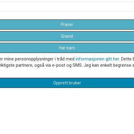
Prøver
Gravid
Har barn
dler mine personopplysninger i tråd med
informasjonen gitt her
. Dette 
iktigste partnere, også via e-post og SMS. Jeg kan enkelt begrense el
Opprett bruker