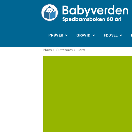
B
PRØVER
GRAVID
FØDSEL
Navn
Guttenavn
Hero