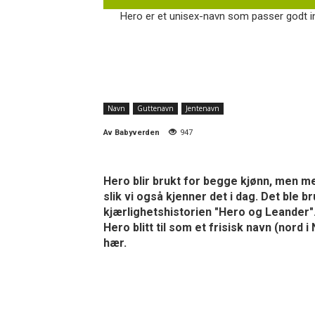
Hero er et unisex-navn som passer godt in
Navn
Guttenavn
Jentenavn
Av
Babyverden
947
Hero blir brukt for begge kjønn, men me
slik vi også kjenner det i dag. Det ble
kjærlighetshistorien "Hero og Leander".
Hero blitt til som et frisisk navn (nor
hær.