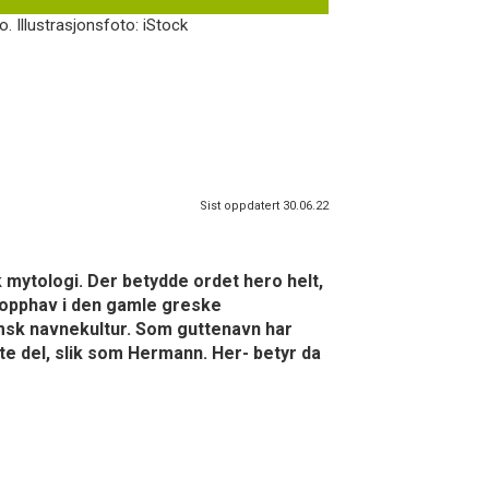
 Illustrasjonsfoto: iStock
Sist oppdatert 30.06.22
k mytologi. Der betydde ordet hero helt,
r opphav i den gamle greske
imsk navnekultur. Som guttenavn har
te del, slik som Hermann. Her- betyr da