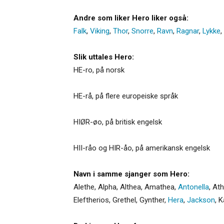
Andre som liker Hero liker også:
Falk
,
Viking
,
Thor
,
Snorre
,
Ravn
,
Ragnar
,
Lykke
,
Slik uttales Hero:
HE-ro, på norsk
HE-rå, på flere europeiske språk
HIØR-øo, på britisk engelsk
HII-råo og HIR-åo, på amerikansk engelsk
Navn i samme sjanger som Hero:
Alethe
,
Alpha
,
Althea
,
Amathea
,
Antonella
,
At
Eleftherios
,
Grethel
,
Gynther
,
Hera
,
Jackson
,
K