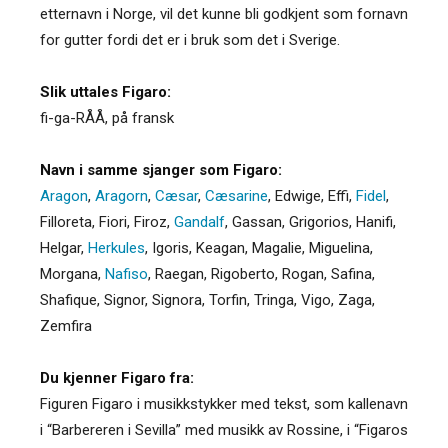
etternavn i Norge, vil det kunne bli godkjent som fornavn
for gutter fordi det er i bruk som det i Sverige.
Slik uttales Figaro:
fi-ga-RÅÅ, på fransk
Navn i samme sjanger som Figaro:
Aragon
,
Aragorn
,
Cæsar
,
Cæsarine
,
Edwige
,
Effi
,
Fidel
,
Filloreta
,
Fiori
,
Firoz
,
Gandalf
,
Gassan
,
Grigorios
,
Hanifi
,
Helgar
,
Herkules
,
Igoris
,
Keagan
,
Magalie
,
Miguelina
,
Morgana
,
Nafiso
,
Raegan
,
Rigoberto
,
Rogan
,
Safina
,
Shafique
,
Signor
,
Signora
,
Torfin
,
Tringa
,
Vigo
,
Zaga
,
Zemfira
Du kjenner Figaro fra:
Figuren Figaro i musikkstykker med tekst, som kallenavn
i “Barbereren i Sevilla” med musikk av Rossine, i “Figaros