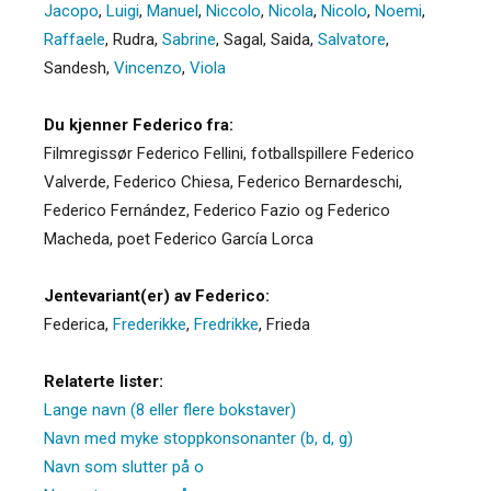
Jacopo
,
Luigi
,
Manuel
,
Niccolo
,
Nicola
,
Nicolo
,
Noemi
,
Raffaele
,
Rudra
,
Sabrine
,
Sagal
,
Saida
,
Salvatore
,
Sandesh
,
Vincenzo
,
Viola
Du kjenner Federico fra:
Filmregissør Federico Fellini, fotballspillere Federico
Valverde, Federico Chiesa, Federico Bernardeschi,
Federico Fernández, Federico Fazio og Federico
Macheda, poet Federico García Lorca
Jentevariant(er) av Federico:
Federica
,
Frederikke
,
Fredrikke
,
Frieda
Relaterte lister:
Lange navn (8 eller flere bokstaver)
Navn med myke stoppkonsonanter (b, d, g)
Navn som slutter på o