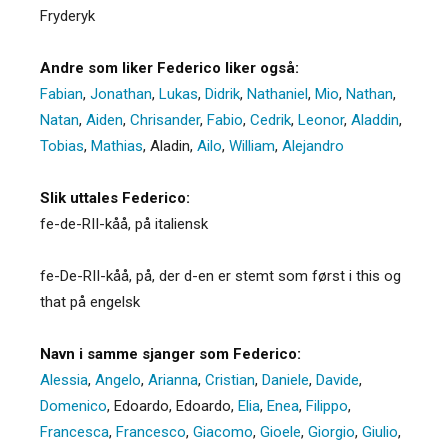
Fryderyk
Andre som liker Federico liker også:
Fabian
,
Jonathan
,
Lukas
,
Didrik
,
Nathaniel
,
Mio
,
Nathan
,
Natan
,
Aiden
,
Chrisander
,
Fabio
,
Cedrik
,
Leonor
,
Aladdin
,
Tobias
,
Mathias
,
Aladin
,
Ailo
,
William
,
Alejandro
Slik uttales Federico:
fe-de-RII-kåå, på italiensk
fe-De-RII-kåå, på, der d-en er stemt som først i this og
that på engelsk
Navn i samme sjanger som Federico:
Alessia
,
Angelo
,
Arianna
,
Cristian
,
Daniele
,
Davide
,
Domenico
,
Edoardo
,
Edoardo
,
Elia
,
Enea
,
Filippo
,
Francesca
,
Francesco
,
Giacomo
,
Gioele
,
Giorgio
,
Giulio
,