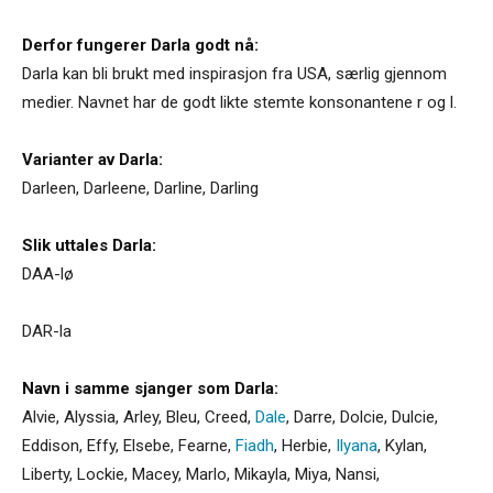
Derfor fungerer Darla godt nå:
Darla kan bli brukt med inspirasjon fra USA, særlig gjennom
medier. Navnet har de godt likte stemte konsonantene r og l.
Varianter av Darla:
Darleen
,
Darleene
,
Darline
,
Darling
Slik uttales Darla:
DAA-lø
DAR-la
Navn i samme sjanger som Darla:
Alvie
,
Alyssia
,
Arley
,
Bleu
,
Creed
,
Dale
,
Darre
,
Dolcie
,
Dulcie
,
Eddison
,
Effy
,
Elsebe
,
Fearne
,
Fiadh
,
Herbie
,
Ilyana
,
Kylan
,
Liberty
,
Lockie
,
Macey
,
Marlo
,
Mikayla
,
Miya
,
Nansi
,