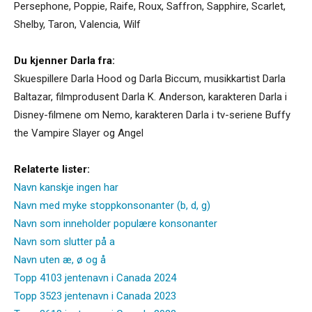
Persephone
,
Poppie
,
Raife
,
Roux
,
Saffron
,
Sapphire
,
Scarlet
,
Shelby
,
Taron
,
Valencia
,
Wilf
Du kjenner Darla fra:
Skuespillere Darla Hood og Darla Biccum, musikkartist Darla
Baltazar, filmprodusent Darla K. Anderson, karakteren Darla i
Disney-filmene om Nemo, karakteren Darla i tv-seriene Buffy
the Vampire Slayer og Angel
Relaterte lister:
Navn kanskje ingen har
Navn med myke stoppkonsonanter (b, d, g)
Navn som inneholder populære konsonanter
Navn som slutter på a
Navn uten æ, ø og å
Topp 4103 jentenavn i Canada 2024
Topp 3523 jentenavn i Canada 2023