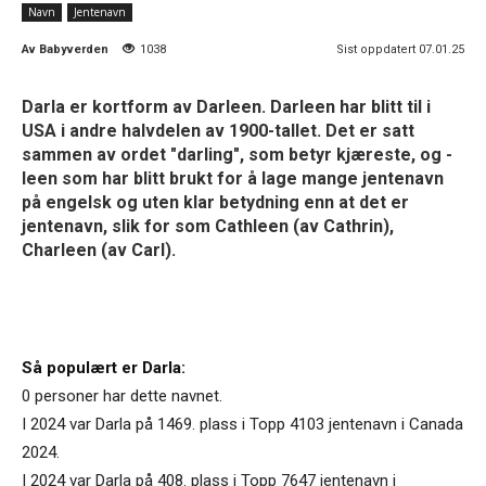
Navn
Jentenavn
Av
Babyverden
1038
Sist oppdatert 07.01.25
Darla er kortform av Darleen. Darleen har blitt til i
USA i andre halvdelen av 1900-tallet. Det er satt
sammen av ordet "darling", som betyr kjæreste, og -
leen som har blitt brukt for å lage mange jentenavn
på engelsk og uten klar betydning enn at det er
jentenavn, slik for som Cathleen (av Cathrin),
Charleen (av Carl).
Så populært er Darla:
0 personer har dette navnet.
I 2024 var Darla på 1469. plass i Topp 4103 jentenavn i Canada
2024.
I 2024 var Darla på 408. plass i Topp 7647 jentenavn i