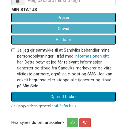
MIN STATUS
Prøver
Gravid
Har barn
Ja, jeg gir samtykke til at Sandviks behandler mine
personopplysninger i tråd med
informasjonen gitt
her
. Dette betyr at jeg får relevant informasjon,
tjenester og tilbud fra Sandviks merkevarer og våre
viktigste partnere, også via e-post og SMS. Jeg kan
enkelt begrense eller stoppe alle tjenester og tilbud
på Min Side.
Opprett bruker
Se Babyverdens generelle
vilkår for bruk
Hva synes du om artikkelen?