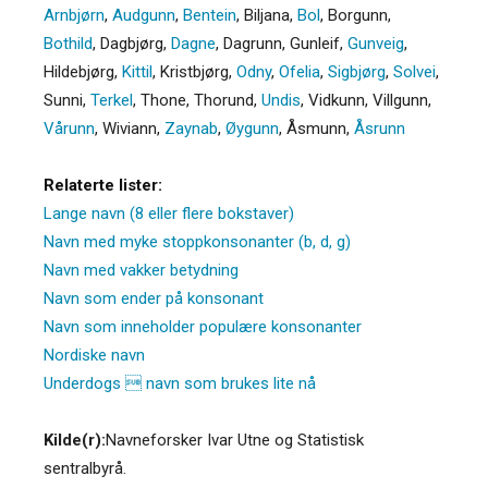
Arnbjørn
,
Audgunn
,
Bentein
,
Biljana
,
Bol
,
Borgunn
,
Bothild
,
Dagbjørg
,
Dagne
,
Dagrunn
,
Gunleif
,
Gunveig
,
Hildebjørg
,
Kittil
,
Kristbjørg
,
Odny
,
Ofelia
,
Sigbjørg
,
Solvei
,
Sunni
,
Terkel
,
Thone
,
Thorund
,
Undis
,
Vidkunn
,
Villgunn
,
Vårunn
,
Wiviann
,
Zaynab
,
Øygunn
,
Åsmunn
,
Åsrunn
Relaterte lister:
Lange navn (8 eller flere bokstaver)
Navn med myke stoppkonsonanter (b, d, g)
Navn med vakker betydning
Navn som ender på konsonant
Navn som inneholder populære konsonanter
Nordiske navn
Underdogs  navn som brukes lite nå
Kilde(r):
Navneforsker Ivar Utne og Statistisk
sentralbyrå.