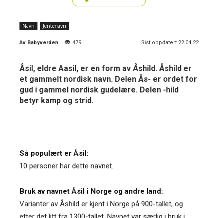
Navn
Jentenavn
Av
Babyverden
479
Sist oppdatert 22.04.22
Åsil, eldre Aasil, er en form av Åshild. Åshild er
et gammelt nordisk navn. Delen Ås- er ordet for
gud i gammel nordisk gudelære. Delen -hild
betyr kamp og strid.
Så populært er Åsil:
10 personer har dette navnet.
Bruk av navnet Åsil i Norge og andre land:
Varianter av Åshild er kjent i Norge på 900-tallet, og
etter det litt fra 1300-tallet. Navnet var særlig i bruk i