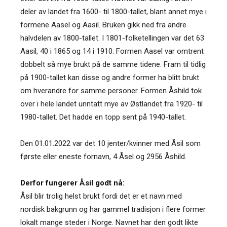
deler av landet fra 1600- til 1800-tallet, blant annet mye i
formene Aasel og Aasil. Bruken gikk ned fra andre
halvdelen av 1800-tallet. I 1801-folketellingen var det 63
Aasil, 40 i 1865 og 14 i 1910. Formen Aasel var omtrent
dobbelt så mye brukt på de samme tidene. Fram til tidlig
på 1900-tallet kan disse og andre former ha blitt brukt
om hverandre for samme personer. Formen Åshild tok
over i hele landet unntatt mye av Østlandet fra 1920- til
1980-tallet. Det hadde en topp sent på 1940-tallet.
Den 01.01.2022 var det 10 jenter/kvinner med Åsil som
første eller eneste fornavn, 4 Åsel og 2956 Åshild.
Derfor fungerer Åsil godt nå:
Åsil blir trolig helst brukt fordi det er et navn med
nordisk bakgrunn og har gammel tradisjon i flere former
lokalt mange steder i Norge. Navnet har den godt likte