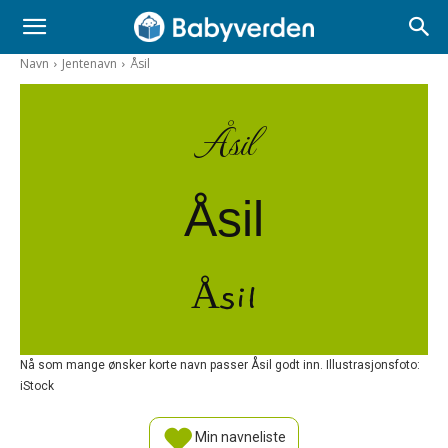
Navn
Jentenavn
Åsil
Åsil
Åsil
Åsil
Nå som mange ønsker korte navn passer Åsil godt inn. Illustrasjonsfoto:
iStock
Min navneliste