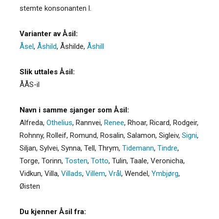
stemte konsonanten l.
Varianter av Åsil:
Åsel
,
Åshild
,
Åshilde
,
Åshill
Slik uttales Åsil:
ÅÅS-il
Navn i samme sjanger som Åsil:
Alfreda
,
Othelius
,
Rannvei
,
Renee
,
Rhoar
,
Ricard
,
Rodgeir
,
Rohnny
,
Rolleif
,
Romund
,
Rosalin
,
Salamon
,
Sigleiv
,
Signi
,
Siljan
,
Sylvei
,
Synna
,
Tell
,
Thrym
,
Tidemann
,
Tindre
,
Torge
,
Torinn
,
Tosten
,
Totto
,
Tulin
,
Taale
,
Veronicha
,
Vidkun
,
Villa
,
Villads
,
Villem
,
Vrål
,
Wendel
,
Ymbjørg
,
Øisten
Du kjenner Åsil fra: