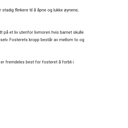
stadig flinkere til å åpne og lukke øynene,
 på et liv utenfor livmoren hvis barnet skulle
n selv. Fosterets kropp består av mellom to og
er fremdeles best for fosteret å forbli i