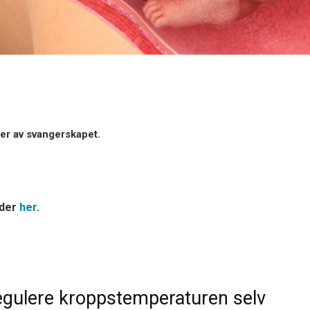
ger av svangerskapet.
lder
her
.
egulere kroppstemperaturen selv