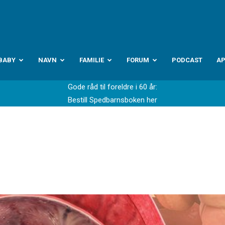
abyverden.no
BABY
NAVN
FAMILIE
FORUM
PODCAST
A
Gode råd til foreldre i 60 år:
Bestill Spedbarnsboken her