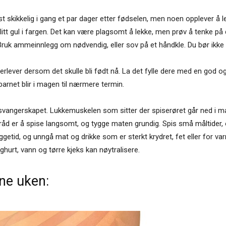
 skikkelig i gang et par dager etter fødselen, men noen opplever å 
itt gul i fargen. Det kan være plagsomt å lekke, men prøv å tenke på 
! Bruk ammeinnlegg om nødvendig, eller sov på et håndkle. Du bør ikk
erlever dersom det skulle bli født nå. La det fylle dere med en god og
barnet blir i magen til nærmere termin.
i svangerskapet. Lukkemuskelen som sitter der spiserøret går ned i 
d er å spise langsomt, og tygge maten grundig. Spis små måltider, o
 leggetid, og unngå mat og drikke som er sterkt krydret, fet eller for va
yoghurt, vann og tørre kjeks kan nøytralisere.
ne uken: