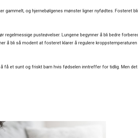
r gammelt, og hjernebølgenes mønster ligner nyfødtes. Fosteret blir 
jør regelmessige puste­øvelser. Lungene begynner å bli bedre forberedt
nner å bli så modent at fosteret klarer å regulere kroppstemperature
å et sunt og friskt barn hvis fødselen inntreffer for tidlig. Men det 