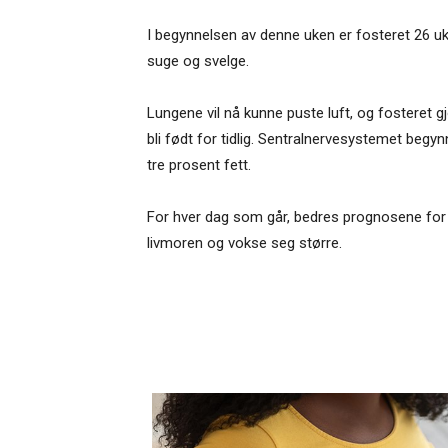
I begynnelsen av denne uken er fosteret 26 uke
suge og svelge.
Lungene vil nå kunne puste luft, og fosteret g
bli født for tidlig. Sentralnervesystemet begy
tre prosent fett.
For hver dag som går, bedres prognosene for å f
livmoren og vokse seg større.