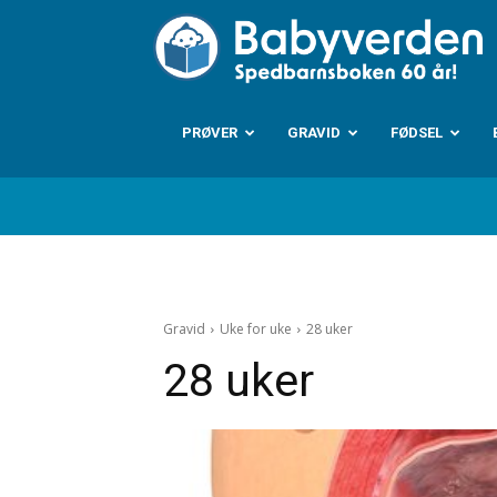
B
PRØVER
GRAVID
FØDSEL
Gravid
Uke for uke
28 uker
28 uker