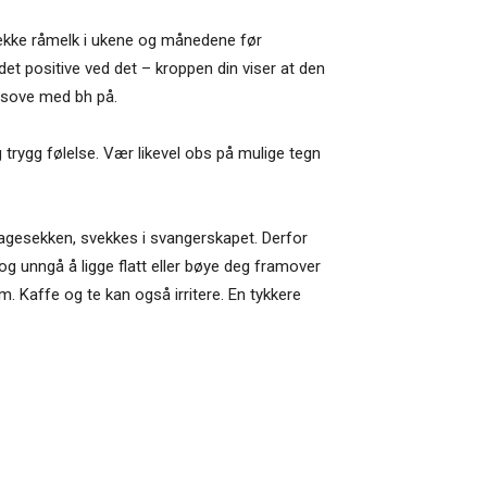
lekke råmelk i ukene og månedene før
det positive ved det – kroppen din viser at den
e sove med bh på.
 trygg følelse. Vær likevel obs på mulige tegn
magesekken, svekkes i svangerskapet. Derfor
g unngå å ligge flatt eller bøye deg framover
rm. Kaffe og te kan også irritere. En tykkere