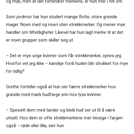
og myk, men at det forhindrer merkene, er hun mer i tvil om.
Som jordmor har hun studert mange flotte, store gravide
mager. Noen med og noen uten strekkmerker. Og mener mye
handler om tilfeldigheter. Likevel har hun lagt merke til at det
er noen grupper som skiller seg ut.
– Det er mye unge kvinner som får strekkmerker, synes jeg.
Hvorfor vet jeg ikke – kanskje fordi huden blir strukket for mye
for tidlig?
Grethe forteller også at hun ser færre strekkmerker hos
gravide med mørk hudfarge enn hos lyse kvinner.
– Spesielt dem med tander og bleik hud ser ut til å være
utsatt. Hos dem er ofte strekkmerkene mer hissige i fargen
også – røde eller lilla, sier hun.