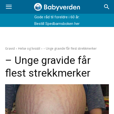
Gode råd til foreldre i 60 år:
Bestill Spedbarnsboken her
Gravid
Helse og livsstil
– Unge gravide får flest strekkmerker
– Unge gravide får
flest strekkmerker