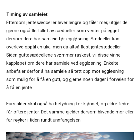
Timing av samleiet
Ettersom jentesædceller lever lengre og tåler mer, utgjør de
gjerne også flertallet av sædceller som venter på egget
dersom dere har samleie før eggløsning. Sædceller kan
overleve opptil en uke, men da altså flest jentesædceller.
Siden guttesædcellene svømmer raskest, vil disse vinne
kappløpet om dere har samleie ved eggløsning. Enkelte
anbefaler derfor å ha samleie så tett opp mot eggløsning
som mulig for å få en gutt, og gjerne noen dager i forveien for
å få en jente.
Fars alder skal også ha betydning for kjønnet, og eldre fedre
får oftere jenter. Det samme gjelder dersom blivende mor eller
far røyker i tiden rundt unnfangelsen.