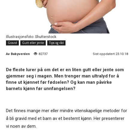
Illustrasjonsfoto: Shutterstock
Gravid
Gutt eller jente
Tips og råd
Av
Babyverden
82737
Sist oppdatert 23.10.18
De fleste lurer på om det er en liten gutt eller jente som
gjemmer seg i magen. Men trenger man ultralyd for å
finne ut kjønnet før fødselen? Og kan man påvirke
barnets kjønn før unnfangelsen?
Det finnes mange mer eller mindre vitenskapelige metoder for
å bli gravid med et barn av et bestemt kjønn. Her presenterer
vi noen av dem.