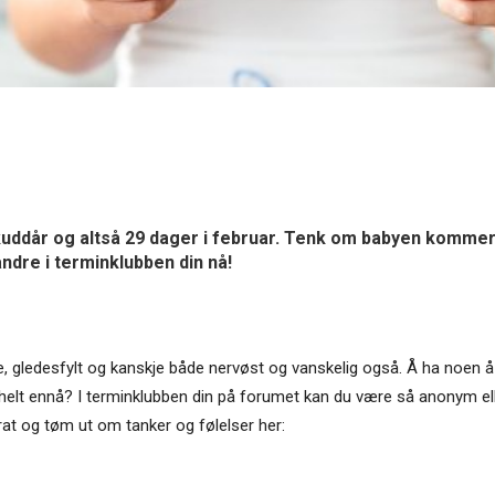
 skuddår og altså 29 dager i februar. Tenk om babyen komm
ndre i terminklubben din nå!
de, gledesfylt og kanskje både nervøst og vanskelig også. Å ha noen 
enner helt ennå? I terminklubben din på forumet kan du være så anonym e
at og tøm ut om tanker og følelser her: