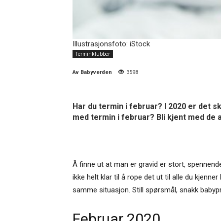
Illustrasjonsfoto: iStock
Terminklubber
Av
Babyverden
3598
Har du termin i februar? I 2020 er det
med termin i februar? Bli kjent med de a
Å finne ut at man er gravid er stort, spennen
ikke helt klar til å rope det ut til alle du kj
samme situasjon. Still spørsmål, snakk babypr
Februar 2020