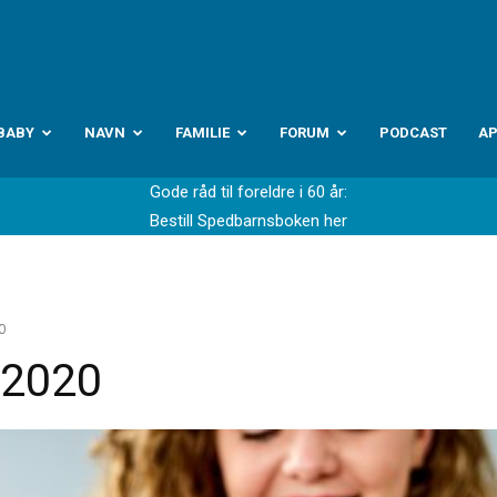
abyverden.no
BABY
NAVN
FAMILIE
FORUM
PODCAST
A
Gode råd til foreldre i 60 år:
Bestill Spedbarnsboken her
0
 2020