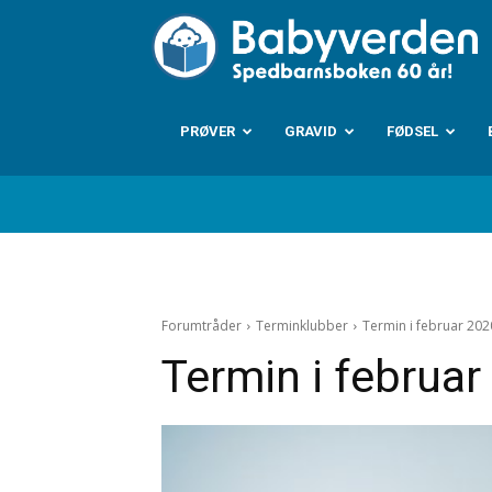
B
PRØVER
GRAVID
FØDSEL
Forumtråder
Terminklubber
Termin i februar 202
Termin i februar