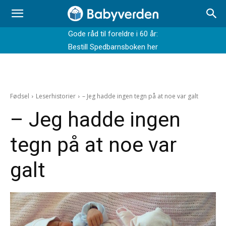
Gode råd til foreldre i 60 år:
Bestill Spedbarnsboken her
Fødsel
Leserhistorier
– Jeg hadde ingen tegn på at noe var galt
– Jeg hadde ingen
tegn på at noe var
galt