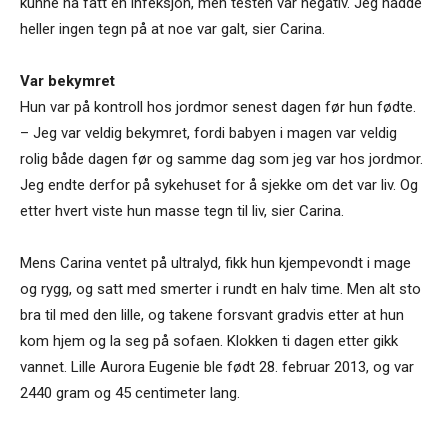
kunne ha fått en infeksjon, men testen var negativ. Jeg hadde
heller ingen tegn på at noe var galt, sier Carina.
Var bekymret
Hun var på kontroll hos jordmor senest dagen før hun fødte.
– Jeg var veldig bekymret, fordi babyen i magen var veldig
rolig både dagen før og samme dag som jeg var hos jordmor.
Jeg endte derfor på sykehuset for å sjekke om det var liv. Og
etter hvert viste hun masse tegn til liv, sier Carina.
Mens Carina ventet på ultralyd, fikk hun kjempevondt i mage
og rygg, og satt med smerter i rundt en halv time. Men alt sto
bra til med den lille, og takene forsvant gradvis etter at hun
kom hjem og la seg på sofaen. Klokken ti dagen etter gikk
vannet. Lille Aurora Eugenie ble født 28. februar 2013, og var
2440 gram og 45 centimeter lang.