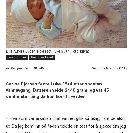
Lille Aurora Eugenie ble født i uke 35+4. Foto: privat
Leserhistorier
Prematur fødsel
Av
Babyverden
34670
Sist oppdatert 02.02.16
Carina Bjørnås fødte i uke 35+4 etter spontan
vannavgang. Datteren veide 2440 gram, og var 45
centimeter lang da hun kom til verden.
– Hva som var årsaken til at vannet gikk så tidlig, fant de aldri
ut. Da jeg kom inn på føden tok de en test for å sjekke om jeg