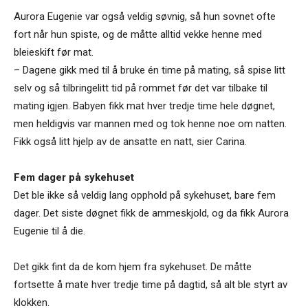
Aurora Eugenie var også veldig søvnig, så hun sovnet ofte
fort når hun spiste, og de måtte alltid vekke henne med
bleieskift før mat.
– Dagene gikk med til å bruke én time på mating, så spise litt
selv og så tilbringelitt tid på rommet før det var tilbake til
mating igjen. Babyen fikk mat hver tredje time hele døgnet,
men heldigvis var mannen med og tok henne noe om natten.
Fikk også litt hjelp av de ansatte en natt, sier Carina.
Fem dager på sykehuset
Det ble ikke så veldig lang opphold på sykehuset, bare fem
dager. Det siste døgnet fikk de ammeskjold, og da fikk Aurora
Eugenie til å die.
Det gikk fint da de kom hjem fra sykehuset. De måtte
fortsette å mate hver tredje time på dagtid, så alt ble styrt av
klokken.