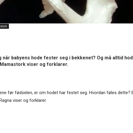
stork
ig når babyens hode fester seg i bekkenet? Og må alltid ho
Mamastork viser og forklarer.
kene før fødselen, er om hodet har festet seg. Hvordan føles dette? E
agna viser og forklarer.