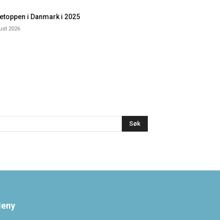
etoppen i Danmark i 2025
ust 2026
Søk
eny