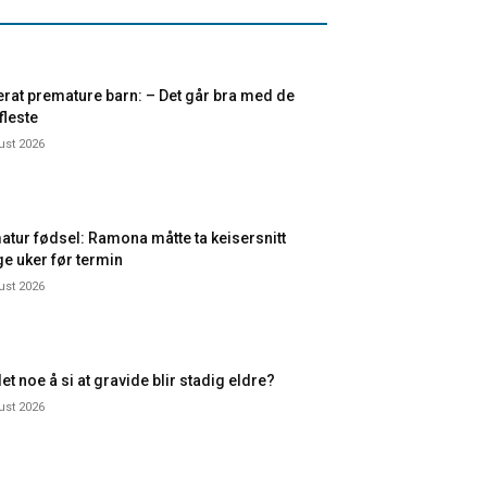
rat premature barn: – Det går bra med de
 fleste
ust 2026
atur fødsel: Ramona måtte ta keisersnitt
e uker før termin
ust 2026
et noe å si at gravide blir stadig eldre?
ust 2026