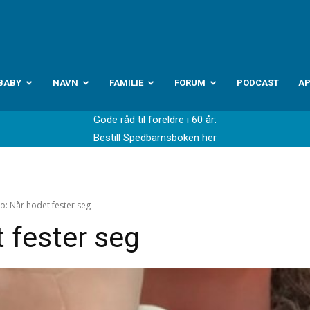
abyverden.no
BABY
NAVN
FAMILIE
FORUM
PODCAST
A
Gode råd til foreldre i 60 år:
Bestill Spedbarnsboken her
o: Når hodet fester seg
 fester seg