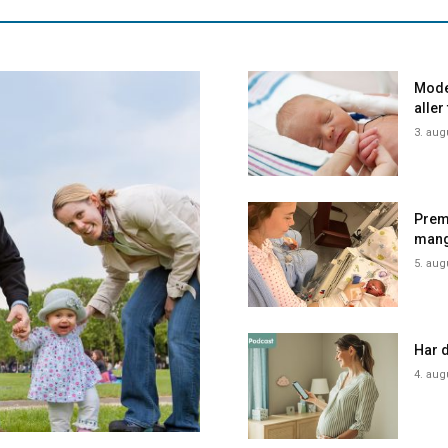
Mode
aller
3. aug
Prem
mang
5. aug
Har d
4. aug