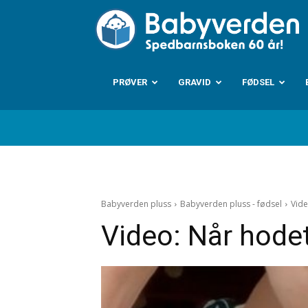
B
PRØVER
GRAVID
FØDSEL
Babyverden pluss
Babyverden pluss - fødsel
Vide
Video: Når hodet