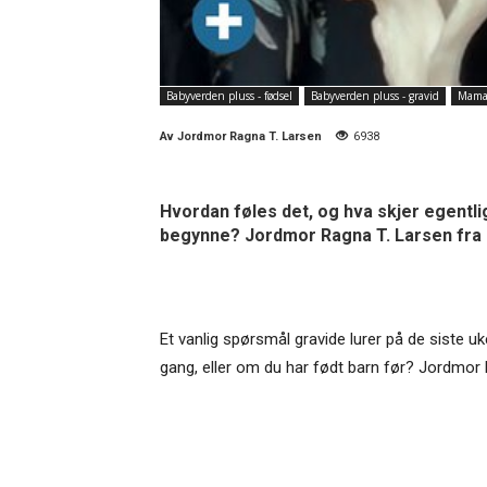
Babyverden pluss - fødsel
Babyverden pluss - gravid
Mama
Av
Jordmor Ragna T. Larsen
6938
Hvordan føles det, og hva skjer egentl
begynne? Jordmor Ragna T. Larsen fra 
Et vanlig spørsmål gravide lurer på de siste u
gang, eller om du har født barn før? Jordmor R