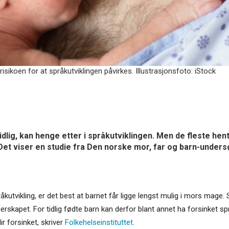
risikoen for at språkutviklingen påvirkes. Illustrasjonsfoto: iStock
idlig, kan henge etter i språkutviklingen. Men de fleste hen
 Det viser en studie fra Den norske mor, far og barn-unders
utvikling, er det best at barnet får ligge lengst mulig i mors mage. Sp
skapet. For tidlig fødte barn kan derfor blant annet ha forsinket språk
ir forsinket, skriver
Folkehelseinstituttet
.