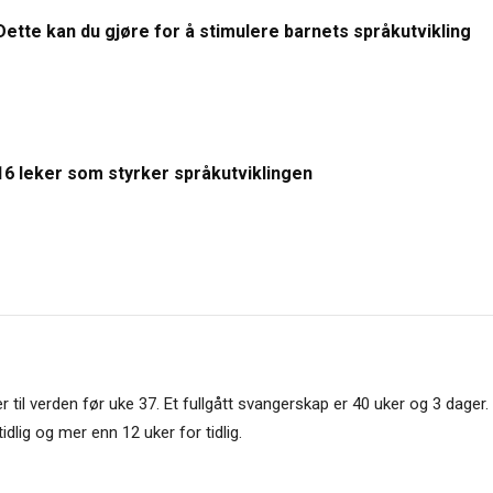
Dette kan du gjøre for å stimulere barnets språkutvikling
16 leker som styrker språkutviklingen
il verden før uke 37. Et fullgått svangerskap er 40 uker og 3 dager. I
tidlig og mer enn 12 uker for tidlig.