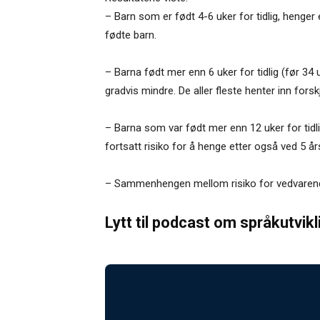
– Barn som er født 4-6 uker for tidlig, henger 
fødte barn.
– Barna født mer enn 6 uker for tidlig (før 34 
gradvis mindre. De aller fleste henter inn forskj
– Barna som var født mer enn 12 uker for tidli
fortsatt risiko for å henge etter også ved 5 års
– Sammenhengen mellom risiko for vedvarende 
Lytt til podcast om språkutvikl