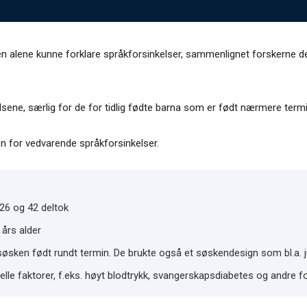
 alene kunne forklare språkforsinkelser, sammenlignet forskerne de 
lsene, særlig for de for tidlig fødte barna som er født nærmere termi
oen for vedvarende språkforsinkelser.
26 og 42 deltok
 års alder
øsken født rundt termin. De brukte også et søskendesign som bl.a. ju
elle faktorer, f.eks. høyt blodtrykk, svangerskapsdiabetes og andre f