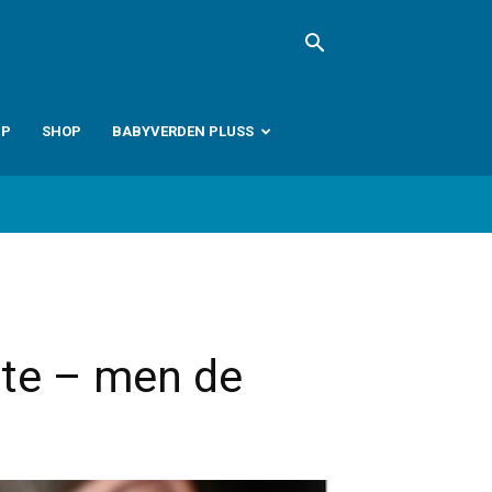
PP
SHOP
BABYVERDEN PLUSS
ødte – men de