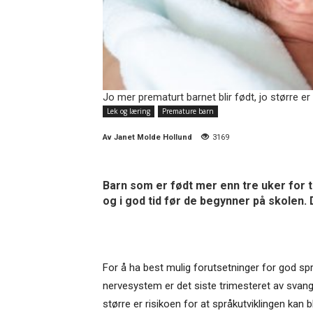
Jo mer prematurt barnet blir født, jo større er 
Lek og læring
Premature barn
Av
Janet Molde Hollund
3169
Barn som er født mer enn tre uker for t
og i god tid før de begynner på skolen.
For å ha best mulig forutsetninger for god språk
nervesystem er det siste trimesteret av svanger
større er risikoen for at språkutviklingen kan bl