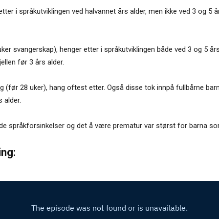
etter i språkutviklingen ved halvannet års alder, men ikke ved 3 og 5 år
uker svangerskap), henger etter i språkutviklingen både ved 3 og 5 års
ellen før 3 års alder.
g (før 28 uker), hang oftest etter. Også disse tok innpå fullbårne bar
 alder.
språkforsinkelser og det å være prematur var størst for barna som 
ing: