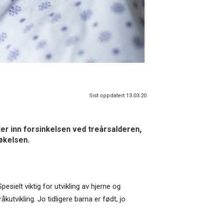
Sist oppdatert 13.03.20
ter inn forsinkelsen ved treårsalderen,
økelsen.
esielt viktig for utvikling av hjerne og
utvikling. Jo tidligere barna er født, jo