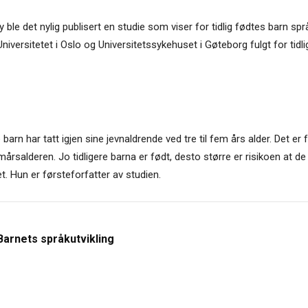
le det nylig publisert en studie som viser for tidlig fødtes barn språk
niversitetet i Oslo og Universitetssykehuset i Gøteborg fulgt for tidlig 
te barn har tatt igjen sine jevnaldrende ved tre til fem års alder. Det 
årsalderen. Jo tidligere barna er født, desto større er risikoen at de b
. Hun er førsteforfatter av studien.
Barnets språkutvikling