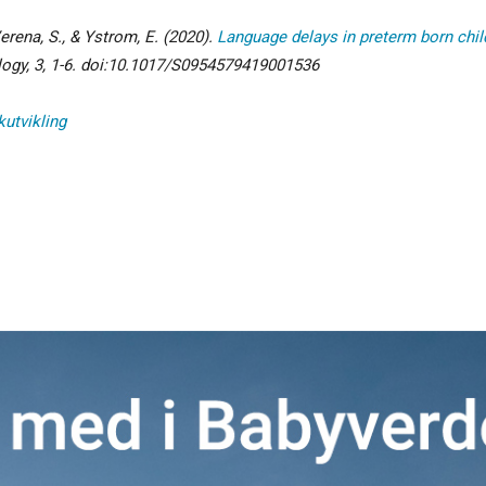
erena, S., & Ystrom, E. (2020).
Language delays in preterm born child
ogy, 3
, 1-6. doi:10.1017/S0954579419001536
kutvikling