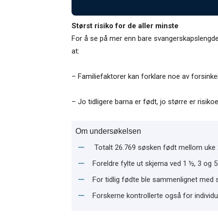
Størst risiko for de aller minste
For å se på mer enn bare svangerskapslengden
at:
– Familiefaktorer kan forklare noe av forsinke
– Jo tidligere barna er født, jo større er risik
Om undersøkelsen
Totalt 26.769 søsken født mellom uke 
Foreldre fylte ut skjema ved 1 ½, 3 og 5
For tidlig fødte ble sammenlignet med s
Forskerne kontrollerte også for individu