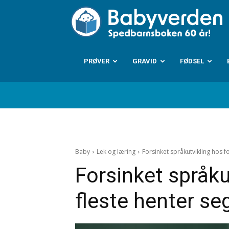
B
PRØVER
GRAVID
FØDSEL
Baby
Lek og læring
Forsinket språkutvikling hos fo
Forsinket språku
fleste henter seg