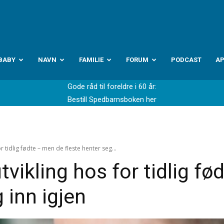
abyverden.no
BABY
NAVN
FAMILIE
FORUM
PODCAST
A
Gode råd til foreldre i 60 år:
Bestill Spedbarnsboken her
r tidlig fødte – men de fleste henter seg...
tvikling hos for tidlig f
 inn igjen