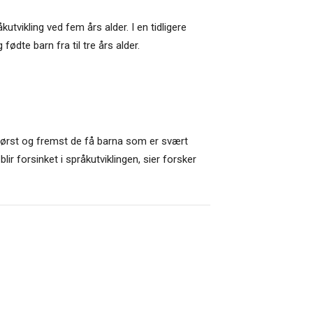
utvikling ved fem års alder. I en tidligere
fødte barn fra til tre års alder.
er først og fremst de få barna som er svært
lir forsinket i språkutviklingen, sier forsker