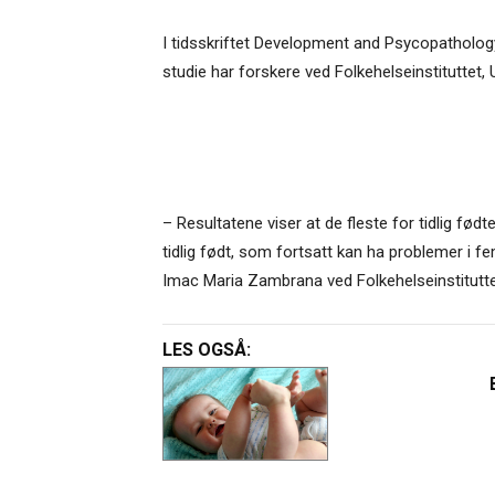
I tidsskriftet Development and Psycopathology b
studie har forskere ved Folkehelseinstituttet, U
– Resultatene viser at de fleste for tidlig fød
tidlig født, som fortsatt kan ha problemer i fem
Imac Maria Zambrana ved Folkehelseinstituttet
LES OGSÅ: