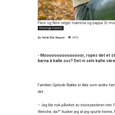
Flere og flere velger mamma og pappa. Er mor
Personlige historier
Av
Heidi Elin Nupen
4975
- Mooooooooooooooor, ropes det et ste
barna å kalle oss? Det vi selv kalte vår
Familien Gjelsvik-Bakke er ikke som andre fami
det.
– Jeg ble nok påvirket av storesøsteren min. F
Wenche, da?” husker jeg at jeg spurte henne, fo