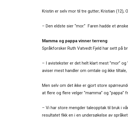
Kristin er selv mor til tre gutter; Kristian (12),
– Den eldste sier “mor.” Faren hadde et ønske 
Mamma og pappa vinner terreng
Språkforsker Ruth Vatvedt Fjeld har sett på b
– I avistekster er det helt klart mest ”mor” og
aviser mest handler om omtale og ikke tiltale, 
Men selv om det ikke er gjort store spørreund
at flere og flere velger ”mamma” og ”pappa” f
– Vi har store mengder taleopptak til bruk i
resultatet fikk en i en undersøkelse av språket 