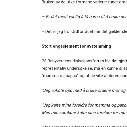
Bruken av de ulike formene varierer rundt om i
– Er det mest vanlig å få barna til å bruke d
– Det vil jeg tro. Ordforrådet når det gjelder s
Stort engasjement for avstemming
På Babyverdens diskusjonsforum ble det gjort
representativ undersøkelse, må en kunne si at
“mamma og pappa” og at de ville at deres ba
“Jeg vokste opp med å bruke ordene mor og 
“Jeg kalte mine foreldre for mamma og pappa
Men min samboer kalte sine foreldre for mor 