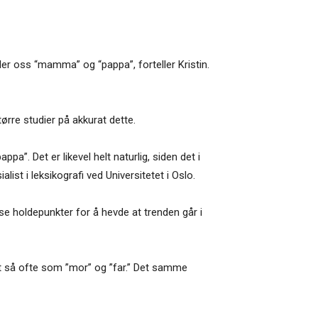
ller oss “mamma” og “pappa”, forteller Kristin.
rre studier på akkurat dette.
a”. Det er likevel helt naturlig, siden det i
ist i leksikografi ved Universitetet i Oslo.
se holdepunkter for å hevde at trenden går i
lt så ofte som ”mor” og ”far.” Det samme