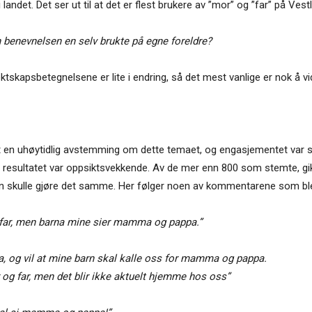
 landet. Det ser ut til at det er flest brukere av ”mor” og ”far” på 
en benevnelsen en selv brukte på egne foreldre?
lektskapsbetegnelsene er lite i endring, så det mest vanlige er nok å vi
 en uhøytidlig avstemming om dette temaet, og engasjementet var sto
 resultatet var oppsiktsvekkende. Av de mer enn 800 som stemte, gikk
rn skulle gjøre det samme. Her følger noen av kommentarene som ble
far, men barna mine sier mamma og pappa.”
, og vil at mine barn skal kalle oss for mamma og pappa.
og far, men det blir ikke aktuelt hjemme hos oss”