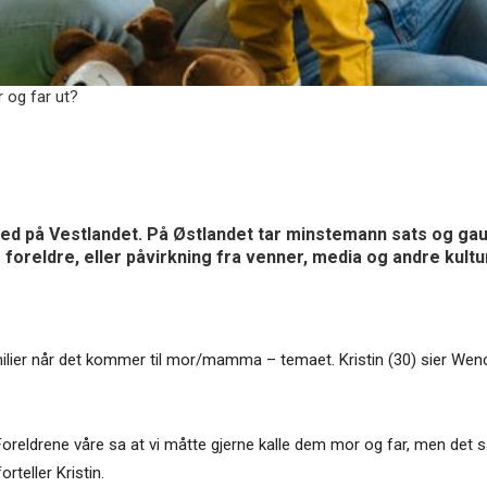
 og far ut?
d på Vestlandet. På Østlandet tar minstemann sats og gau
e foreldre, eller påvirkning fra venner, media og andre kult
lier når det kommer til mor/mamma – temaet. Kristin (30) sier Wenche 
oreldrene våre sa at vi måtte gjerne kalle dem mor og far, men det s
rteller Kristin.