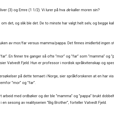
 Oliver (3) og Emre (1 1/2). Vi lurer på hva
de
kaller moren sin?
om det, og slik ble det. De to minste har valgt helt selv, og begge ka
ruken av mor/far versus mamma/pappa. Det finnes imidlertid ingen stø
 ”far”. En finner tre ganger så ofte ”mor” og ”far” som ”mamma” og ”papp
sier Vatvedt Fjeld. Hun er professor i nordisk språkvitenskap og spesial
ersøkelser på dette temaet i Norge, sier språkforskeren at en har vis
remfor ”mor” og ”far”.
 vårt arbeid med ordbøker og der ble ”mamma” og ”pappa” brukt dobbe
i en sesong av realityserien ”Big Brother”, forteller Vatvedt Fjeld.