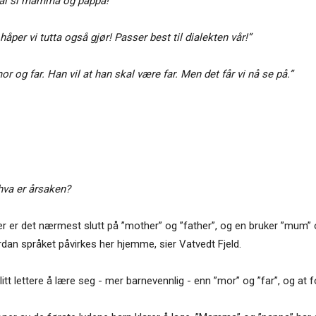
skal si mamma og pappa!”
åper vi tutta også gjør! Passer best til dialekten vår!”
og far. Han vil at han skal være far. Men det får vi nå se på.”
 hva er årsaken?
er er det nærmest slutt på ”mother” og ”father”, og en bruker ”mum” o
ordan språket påvirkes her hjemme, sier Vatvedt Fjeld.
 lettere å lære seg - mer barnevennlig - enn ”mor” og ”far”, og at fo