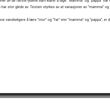
oner av de første lydene barn klarer å lage. ”Mamma” og ”pappa” har
n har stor glede av. Teorien styrkes av at variasjoner av ”mamma” og 
noe vanskeligere å lære ”mor” og ”far” enn ”mamma” og ”pappa”, er de