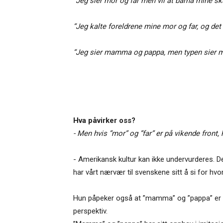
“Jeg sier mor og far men vil at barna mine 
“Jeg kalte foreldrene mine mor og far, og det h
“Jeg sier mamma og pappa, men typen sier mor 
Hva påvirker oss?
- Men hvis ”mor” og ”far” er på vikende front,
- Amerikansk kultur kan ikke undervurderes. D
har vårt nærvær til svenskene sitt å si for hv
Hun påpeker også at ”mamma” og ”pappa” er litt
perspektiv.