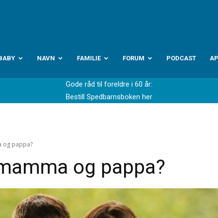
abyverden.no
BABY
NAVN
FAMILIE
FORUM
PODCAST
A
Gode råd til foreldre i 60 år:
Bestill Spedbarnsboken her
a og pappa?
r mamma og pappa?