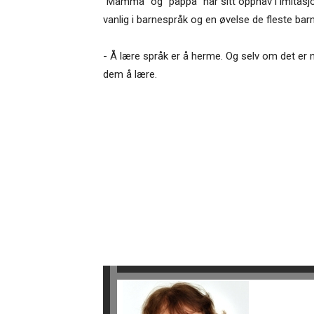
”Mamma” og ”pappa” har sitt opphav i imitasj
vanlig i barnespråk og en øvelse de fleste bar
- Å lære språk er å herme. Og selv om det er 
dem å lære.