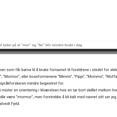
.
 tyder på at "mor" og "far" blir mindre brukt i dag
 noen som får barna til å bruke fornavnet til foreldrene i stedet for s
”, ”Mormor”, eller koseformenene ”Mimmi”, ”Pippi”, ”Mommo”, ”Moffa”, 
r språkforskeren mindre begeistret for.
 vi mister en orientering i tilværelsen hvis en tar bort skilllet mell
ille være ”mormor”, men foretrekke å bli kalt med navnet sitt ser jeg
tvedt Fjeld.