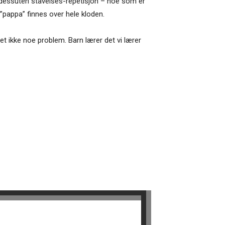
 dessuten stavelses-repetisjon – noe som er
”pappa” finnes over hele kloden.
t ikke noe problem. Barn lærer det vi lærer