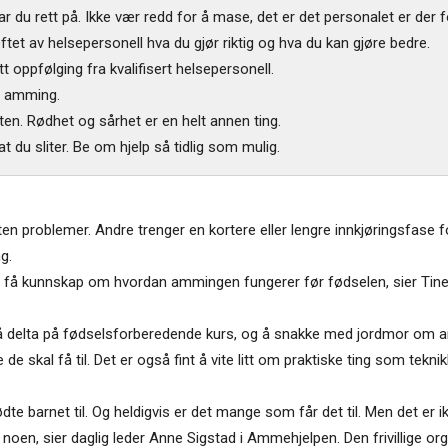
 du rett på. Ikke vær redd for å mase, det er det personalet er der f
ftet av helsepersonell hva du gjør riktig og hva du kan gjøre bedre.
ett oppfølging fra kvalifisert helsepersonell.
n amming.
ten. Rødhet og sårhet er en helt annen ting.
at du sliter. Be om hjelp så tidlig som mulig.
oblemer. Andre trenger en kortere eller lengre innkjøringsfase for a
g.
og få kunnskap om hvordan ammingen fungerer før fødselen, sier Tine
ig å delta på fødselsforberedende kurs, og å snakke med jordmor om
e de skal få til. Det er også fint å vite litt om praktiske ting som tek
dte barnet til. Og heldigvis er det mange som får det til. Men det er 
noen, sier daglig leder Anne Sigstad i Ammehjelpen. Den frivillige o