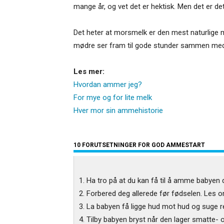
mange år, og vet det er hektisk. Men det er de
Det heter at morsmelk er den mest naturlige
mødre ser fram til gode stunder sammen med 
Les mer:
Hvordan ammer jeg?
For mye og for lite melk
Hver mor sin ammehistorie
10 FORUTSETNINGER FOR GOD AMMESTART
1. Ha tro på at du kan få til å amme babyen d
2. Forbered deg allerede før fødselen. Les
3. La babyen få ligge hud mot hud og suge re
4. Tilby babyen bryst når den lager smatte- og