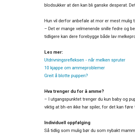
blodsukker at den kan bli ganske desperat. Det
Hun vil derfor anbefale at mor er mest mulig ti
– Det er mange velmenende snille fedre og bes
tidligere kan dere forebygge både lav melkepro
Les mer:
Utdrivningsrefleksen - når melken spruter
10 kjappe om ammeproblemer
Greit å blotte puppen?
Hva trenger du for å amme?
– I utgangspunktet trenger du kun baby og pupp
viktig at bh-en ikke har spiler, for det kan føre 
Individuell oppfølging
Så tidlig som mulig bør du som nybakt mamma 