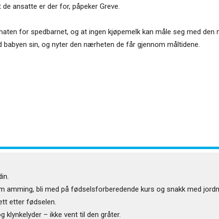
t de ansatte er der for, påpeker Greve.
 maten for spedbarnet, og at ingen kjøpemelk kan måle seg med den
babyen sin, og nyter den nærheten de får gjennom måltidene.
in.
 om amming, bli med på fødselsforberedende kurs og snakk med jord
tt etter fødselen.
 klynkelyder – ikke vent til den gråter.