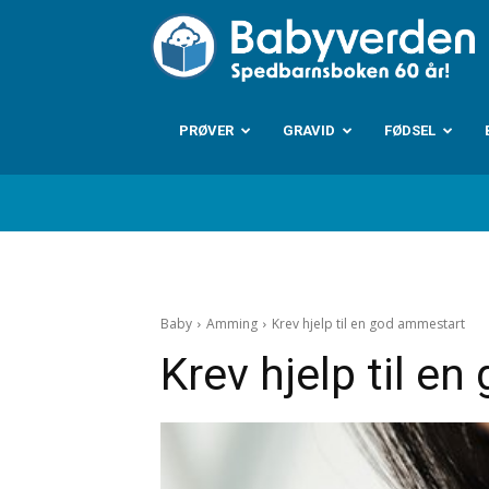
B
PRØVER
GRAVID
FØDSEL
Baby
Amming
Krev hjelp til en god ammestart
Krev hjelp til e