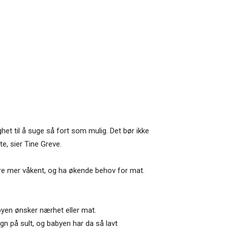
et til å suge så fort som mulig. Det bør ikke
e, sier Tine Greve.
være mer våkent, og ha økende behov for mat.
babyen ønsker nærhet eller mat.
egn på sult, og babyen har da så lavt