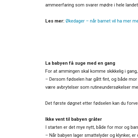
ammeerfaring som svarer mødre i hele landet 
Les mer:
Økedager – når barnet vil ha mer me
La babyen få suge med en gang
For at ammingen skal komme skikkelig i gang, er
– Dersom fødselen har gått fint, og både mor o
være avbrytelser som rutineundersøkelser med m
Det første døgnet etter fødselen kan du forve
Ikke vent til babyen gråter
I starten er det mye nytt, både for mor og barn.
– Når babyen lager smattelyder og klynker, er d