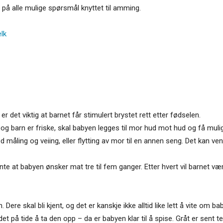
på alle mulige spørsmål knyttet til amming.
lk
 det viktig at barnet får stimulert brystet rett etter fødselen.
g barn er friske, skal babyen legges til mor hud mot hud og få muligh
åling og veiing, eller flytting av mor til en annen seng. Det kan vent
nte at babyen ønsker mat tre til fem ganger. Etter hvert vil barnet 
 Dere skal bli kjent, og det er kanskje ikke alltid like lett å vite om 
et på tide å ta den opp – da er babyen klar til å spise. Gråt er sent t