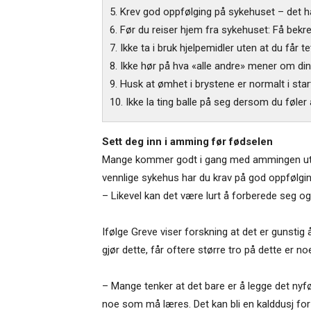
5. Krev god oppfølging på sykehuset – det har
6. Før du reiser hjem fra sykehuset: Få bekre
7. Ikke ta i bruk hjelpemidler uten at du får t
8. Ikke hør på hva «alle andre» mener om di
9. Husk at ømhet i brystene er normalt i star
10. Ikke la ting balle på seg dersom du føler 
Sett deg inn i amming før fødselen
Mange kommer godt i gang med ammingen uten pr
vennlige sykehus har du krav på god oppfølgin
– Likevel kan det være lurt å forberede seg 
Ifølge Greve viser forskning at det er gunst
gjør dette, får oftere større tro på dette er no
– Mange tenker at det bare er å legge det nyfø
noe som må læres. Det kan bli en kalddusj for 