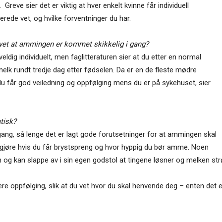
reve sier det er viktig at hver enkelt kvinne får individuell
rede vet, og hvilke forventninger du har.
 vet at ammingen er kommet skikkelig i gang?
ldig individuelt, men faglitteraturen sier at du etter en normal
lk rundt tredje dag etter fødselen. Da er en de fleste mødre
du får god veiledning og oppfølging mens du er på sykehuset, sier
tisk?
 gang, så lenge det er lagt gode forutsetninger for at ammingen skal
 gjøre hvis du får brystspreng og hvor hyppig du bør amme. Noen
 og kan slappe av i sin egen godstol at tingene løsner og melken st
ere oppfølging, slik at du vet hvor du skal henvende deg – enten det e