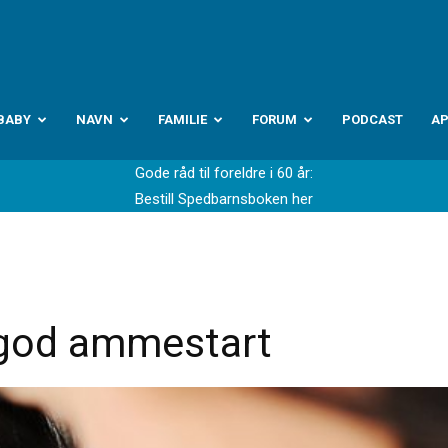
abyverden.no
BABY
NAVN
FAMILIE
FORUM
PODCAST
A
Gode råd til foreldre i 60 år:
Bestill Spedbarnsboken her
n god ammestart