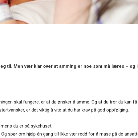
seg til. Men vær klar over at amming er noe som må læres – og i
mingen skal fungere, er at du ønsker å amme. Og at du tror du kan få d
tvansker, er det viktig å vite at du har krav på god oppfølging.
mens du er på sykehuset.
 Og spør om hjelp én gang til! Ikke vær redd for å mase på de ansatte