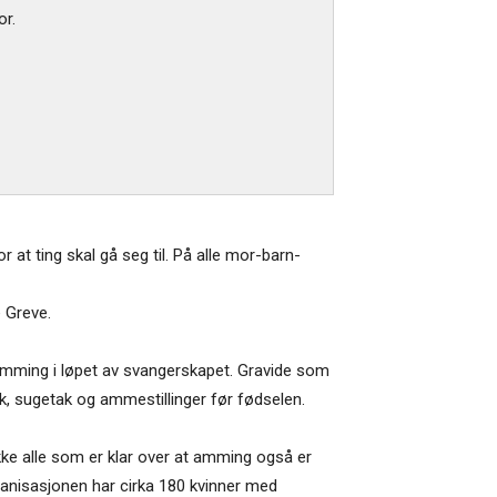
or.
t ting skal gå seg til. På alle mor-barn-
 Greve.
 amming i løpet av svangerskapet. Gravide som
nikk, sugetak og ammestillinger før fødselen.
ikke alle som er klar over at amming også er
rganisasjonen har cirka 180 kvinner med