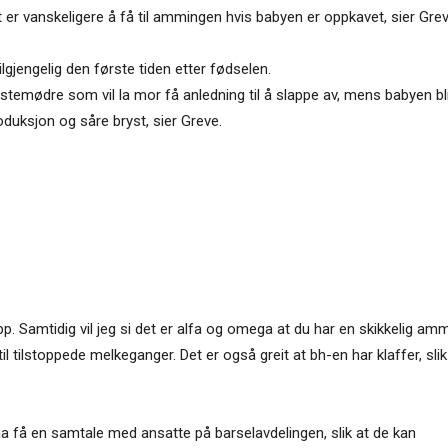
 er vanskeligere å få til ammingen hvis babyen er oppkavet, sier Grev
lgjengelig den første tiden etter fødselen.
temødre som vil la mor få anledning til å slappe av, mens babyen bl
duksjon og såre bryst, sier Greve.
. Samtidig vil jeg si det er alfa og omega at du har en skikkelig amm
til tilstoppede melkeganger. Det er også greit at bh-en har klaffer, slik a
få en samtale med ansatte på barselavdelingen, slik at de kan