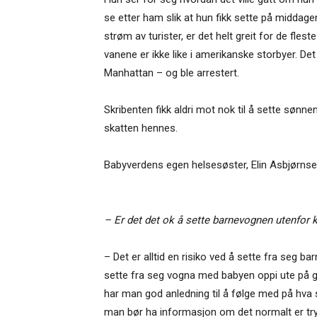
se etter ham slik at hun fikk sette på middag
strøm av turister, er det helt greit for de fles
vanene er ikke like i amerikanske storbyer. D
Manhattan – og ble arrestert.
Skribenten fikk aldri mot nok til å sette søn
skatten hennes.
Babyverdens egen helsesøster, Elin Asbjørnsen,
– Er det det ok å sette barnevognen utenfor 
– Det er alltid en risiko ved å sette fra seg
sette fra seg vogna med babyen oppi ute på gata
har man god anledning til å følge med på hva
man bør ha informasjon om det normalt er trygg