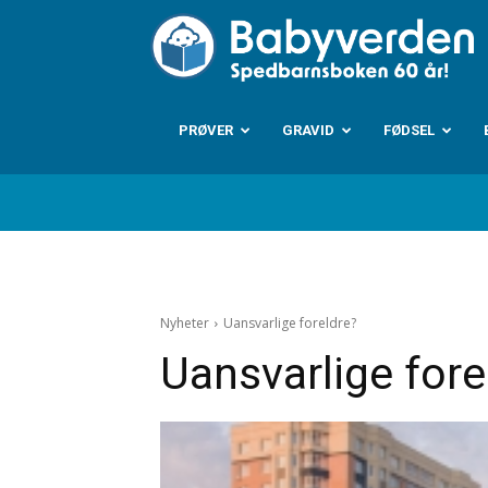
B
PRØVER
GRAVID
FØDSEL
Nyheter
Uansvarlige foreldre?
Uansvarlige fore