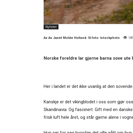
Nyheter
Av
Av Janet Molde Hollund. Ill.foto: Istockphoto
18
Norske foreldre lar gjerne barna sove ute 
Her i landet er det ikke uvanlig at den sove
Kanskje er det vikingblodet i oss som gjør oss
Skandinavia. Og fascinert. Gift med en danske
frisk luft hele året, og står gjerne alene i vogn
Hun ser for seg hvordan det ville gått om hu