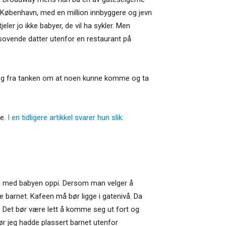
I København, med en million innbyggere og jevn
eler jo ikke babyer, de vil ha sykler. Men
 sovende datter utenfor en restaurant på
i seg fra tanken om at noen kunne komme og ta
e.
I en tidligere artikkel svarer hun slik:
gna med babyen oppi. Dersom man velger å
se barnet. Kafeen må bør ligge i gatenivå. Da
 Det bør være lett å komme seg ut fort og
ør jeg hadde plassert barnet utenfor