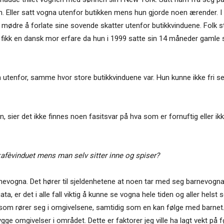
en. Eller satt vogna utenfor butikken mens hun gjorde noen ærender. 
te mødre å forlate sine sovende skatter utenfor butikkvinduene. Folk stj
et fikk en dansk mor erfare da hun i 1999 satte sin 14 måneder gamle
nen utenfor, samme hvor store butikkvinduene var. Hun kunne ikke fr
 sier det ikke finnes noen fasitsvar på hva som er fornuftig eller ikk
kafèvinduet mens man selv sitter inne og spiser?
 barnevogna. Det hører til sjeldenhetene at noen tar med seg barnevo
, er det i alle fall viktig å kunne se vogna hele tiden og aller helst 
 som rører seg i omgivelsene, samtidig som en kan følge med barnet.
e omgivelser i området. Dette er faktorer jeg ville ha lagt vekt på f