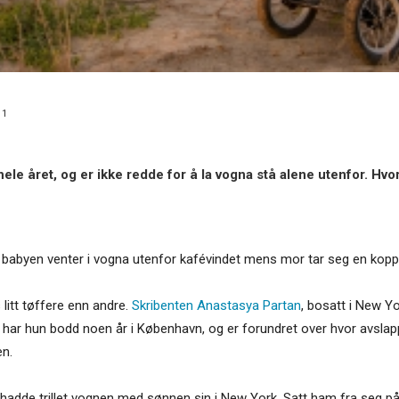
11
hele året, og er ikke redde for å la vogna stå alene utenfor. Hv
nde babyen venter i vogna utenfor kafévindet mens mor tar seg en ko
 litt tøffere enn andre.
Skribenten Anastasya Partan
, bosatt i New Yo
 har hun bodd noen år i København, og er forundret over hvor avslapp
en.
n hadde trillet vognen med sønnen sin i New York. Satt ham fra seg