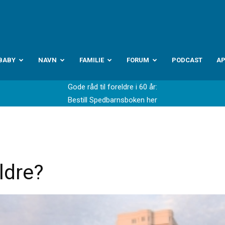
abyverden.no
BABY
NAVN
FAMILIE
FORUM
PODCAST
A
Gode råd til foreldre i 60 år:
Bestill Spedbarnsboken her
ldre?