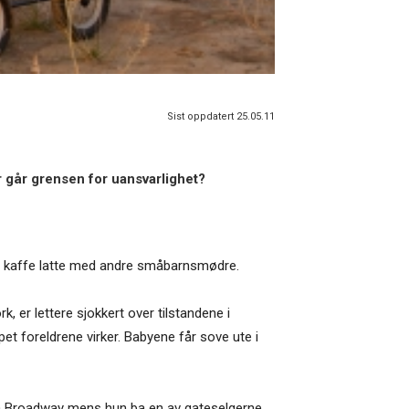
Sist oppdatert 25.05.11
or går grensen for uansvarlighet?
pp kaffe latte med andre småbarnsmødre.
rk, er lettere sjokkert over tilstandene i
et foreldrene virker. Babyene får sove ute i
 på Broadway mens hun ba en av gateselgerne