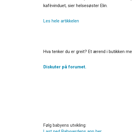
kafèvinduet, sier helsesøster Elin.
Les hele artikkelen
Hva tenker du er greit? Et ærend i butikken me
Diskuter på forumet.
Følg babyens utvikling:
Last ned Babyverdens app her