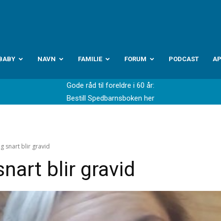
abyverden.no
BABY
NAVN
FAMILIE
FORUM
PODCAST
A
Gode råd til foreldre i 60 år:
Bestill Spedbarnsboken her
eg snart blir gravid
snart blir gravid