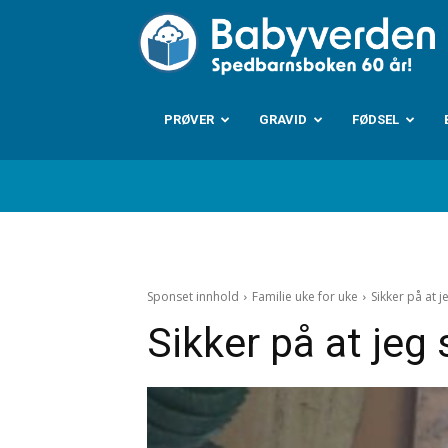
B
PRØVER
GRAVID
FØDSEL
Sponset innhold
Familie uke for uke
Sikker på at j
Sikker på at jeg 