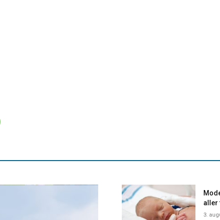
Mode
aller
3. aug