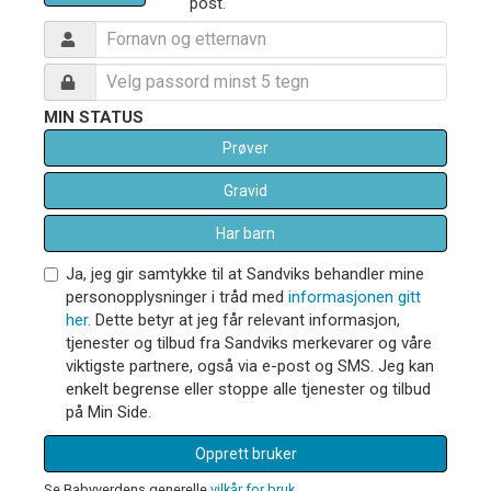
post.
MIN STATUS
Prøver
Gravid
Har barn
Ja, jeg gir samtykke til at Sandviks behandler mine
personopplysninger i tråd med
informasjonen gitt
her
. Dette betyr at jeg får relevant informasjon,
tjenester og tilbud fra Sandviks merkevarer og våre
viktigste partnere, også via e-post og SMS. Jeg kan
enkelt begrense eller stoppe alle tjenester og tilbud
på Min Side.
Opprett bruker
Se Babyverdens generelle
vilkår for bruk