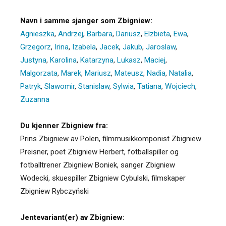
Navn i samme sjanger som Zbigniew:
Agnieszka
,
Andrzej
,
Barbara
,
Dariusz
,
Elzbieta
,
Ewa
,
Grzegorz
,
Irina
,
Izabela
,
Jacek
,
Jakub
,
Jaroslaw
,
Justyna
,
Karolina
,
Katarzyna
,
Lukasz
,
Maciej
,
Malgorzata
,
Marek
,
Mariusz
,
Mateusz
,
Nadia
,
Natalia
,
Patryk
,
Slawomir
,
Stanislaw
,
Sylwia
,
Tatiana
,
Wojciech
,
Zuzanna
Du kjenner Zbigniew fra:
Prins Zbigniew av Polen, filmmusikkomponist Zbigniew
Preisner, poet Zbigniew Herbert, fotballspiller og
fotballtrener Zbigniew Boniek, sanger Zbigniew
Wodecki, skuespiller Zbigniew Cybulski, filmskaper
Zbigniew Rybczyński
Jentevariant(er) av Zbigniew: