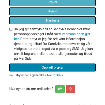
Prøver
Gravid
Har barn
Ja, jeg gir samtykke til at Sandviks behandler mine
personopplysninger i tråd med
informasjonen gitt
her
. Dette betyr at jeg får relevant informasjon,
tjenester og tilbud fra Sandviks merkevarer og våre
viktigste partnere, også via e-post og SMS. Jeg kan
enkelt begrense eller stoppe alle tjenester og tilbud
på Min Side.
Opprett bruker
Se Babyverdens generelle
vilkår for bruk
Hva synes du om artikkelen?