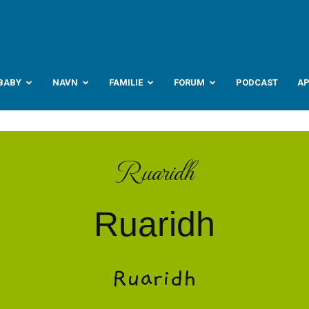
abyverden.no
BABY
NAVN
FAMILIE
FORUM
PODCAST
A
Ruaridh
Ruaridh
Ruaridh