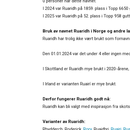
0 personer har dette navnet.
I 2024 var Ruaridh på 1859. plass i Topp 6650
I 2025 var Ruaridh på 52. plass i Topp 958 gut
Bruk av navnet Ruaridh i Norge og andre l
Ruaridh har trolig ikke vært brukt som fornavn
Den 01.01.2024 var det under 4 eller ingen me
I Skottland er Ruaridh mye brukt i 2020-årene,
I Irland er varianten Ruairí er mye brukt.
Derfor fungerer Ruaridh godt nå:
Ruaridh kan bli valgt med inspirasjon fra skots
Varianter av Ruaridh:
Rhydderch
,
Roderick
,
Rory
,
Ruaidhri
,
Ruairi
,
Rua