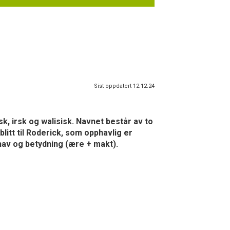
Sist oppdatert 12.12.24
sk, irsk og walisisk. Navnet består av to
litt til Roderick, som opphavlig er
v og betydning (ære + makt).