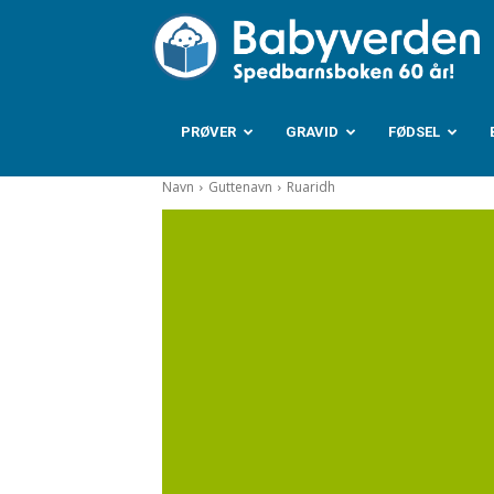
B
PRØVER
GRAVID
FØDSEL
Navn
Guttenavn
Ruaridh