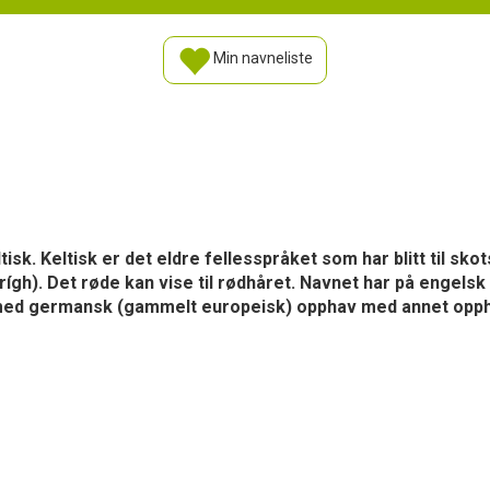
Min navneliste
isk. Keltisk er det eldre fellesspråket som har blitt til skot
ígh). Det røde kan vise til rødhåret. Navnet har på engelsk b
med germansk (gammelt europeisk) opphav med annet oppha