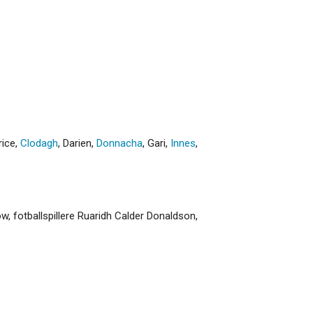
rice
,
Clodagh
,
Darien
,
Donnacha
,
Gari
,
Innes
,
w, fotballspillere Ruaridh Calder Donaldson,