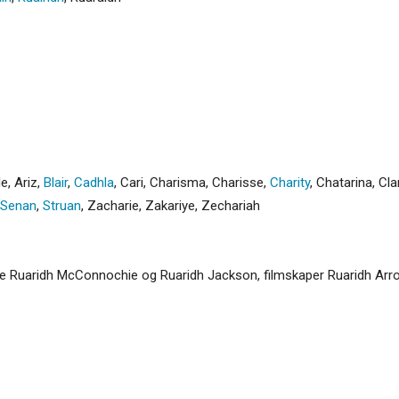
le
,
Ariz
,
Blair
,
Cadhla
,
Cari
,
Charisma
,
Charisse
,
Charity
,
Chatarina
,
Cla
Senan
,
Struan
,
Zacharie
,
Zakariye
,
Zechariah
lere Ruaridh McConnochie og Ruaridh Jackson, filmskaper Ruaridh Arro