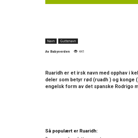
Navn
Guttenavn
Av
Babyverden
441
Ruaridh er et irsk navn med opphav i kelt
deler som betyr rød (ruadh ) og konge (r
engelsk form av det spanske Rodrigo 
Så populært er Ruaridh: