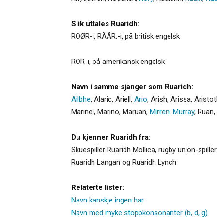
Slik uttales Ruaridh:
ROØR-i, RÅÅR.-i, på britisk engelsk
ROR-i, på amerikansk engelsk
Navn i samme sjanger som Ruaridh:
Ailbhe
,
Alaric
,
Ariell
,
Ario
,
Arish
,
Arissa
,
Aristot
Marinel
,
Marino
,
Maruan
,
Mirren
,
Murray
,
Ruan
,
Du kjenner Ruaridh fra:
Skuespiller Ruaridh Mollica, rugby union-spil
Ruaridh Langan og Ruaridh Lynch
Relaterte lister:
Navn kanskje ingen har
Navn med myke stoppkonsonanter (b, d, g)