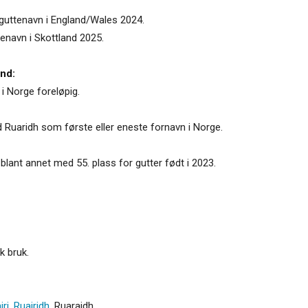
 guttenavn i England/Wales 2024.
tenavn i Skottland 2025.
and:
 i Norge foreløpig.
d Ruaridh som første eller eneste fornavn i Norge.
 blant annet med 55. plass for gutter født i 2023.
k bruk.
iri
,
Ruairidh
,
Ruaraidh