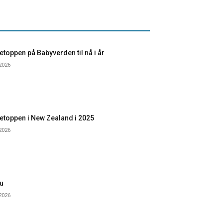
toppen på Babyverden til nå i år
 2026
etoppen i New Zealand i 2025
 2026
u
 2026