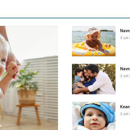
Navne
3. juli
Navn
2. juli
Kean
2. juli