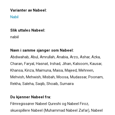
Varianter av Nabeel:
Nabil
Slik uttales Nabeel:
nabiil
Navn i samme sjanger som Nabeel:
Abdiwahab
,
Abul
,
Amrullah
,
Anabia
,
Arzo
,
Ashar
,
Azka
,
Charan
,
Faryal
,
Hasnat
,
Irshad
,
Jihan
,
Kalsoom
,
Kausar
,
Khansa
,
Kinza
,
Maimuna
,
Maisa
,
Majeed
,
Mehreen
,
Mehvish
,
Mehwish
,
Misbah
,
Moosa
,
Mudassar
,
Poonam
,
Rekha
,
Saleha
,
Saqib
,
Shoaib
,
Sumaira
Du kjenner Nabeel fra:
Filmregissører Nabeel Qureshi og Nabeel Firoz,
skuespillere Nabeel (Muhammad Nabeel Zafar), Nabeel