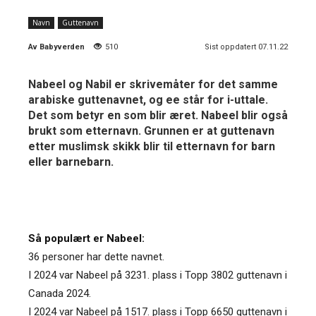
Navn
Guttenavn
Av
Babyverden
510
Sist oppdatert 07.11.22
Nabeel og Nabil er skrivemåter for det samme
arabiske guttenavnet, og ee står for i-uttale.
Det som betyr en som blir æret. Nabeel blir også
brukt som etternavn. Grunnen er at guttenavn
etter muslimsk skikk blir til etternavn for barn
eller barnebarn.
Så populært er Nabeel:
36 personer har dette navnet.
I 2024 var Nabeel på 3231. plass i Topp 3802 guttenavn i
Canada 2024.
I 2024 var Nabeel på 1517. plass i Topp 6650 guttenavn i