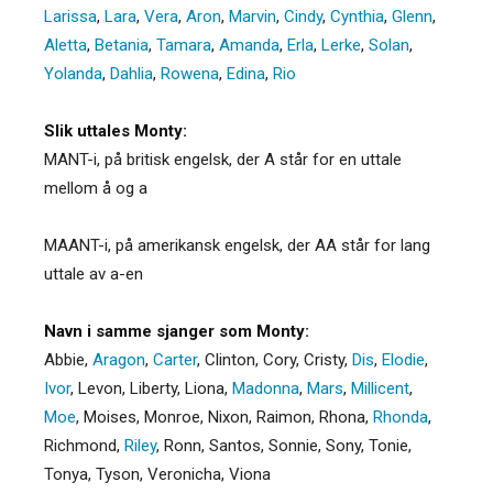
Larissa
,
Lara
,
Vera
,
Aron
,
Marvin
,
Cindy
,
Cynthia
,
Glenn
,
Aletta
,
Betania
,
Tamara
,
Amanda
,
Erla
,
Lerke
,
Solan
,
Yolanda
,
Dahlia
,
Rowena
,
Edina
,
Rio
Slik uttales Monty:
MANT-i, på britisk engelsk, der A står for en uttale
mellom å og a
MAANT-i, på amerikansk engelsk, der AA står for lang
uttale av a-en
Navn i samme sjanger som Monty:
Abbie
,
Aragon
,
Carter
,
Clinton
,
Cory
,
Cristy
,
Dis
,
Elodie
,
Ivor
,
Levon
,
Liberty
,
Liona
,
Madonna
,
Mars
,
Millicent
,
Moe
,
Moises
,
Monroe
,
Nixon
,
Raimon
,
Rhona
,
Rhonda
,
Richmond
,
Riley
,
Ronn
,
Santos
,
Sonnie
,
Sony
,
Tonie
,
Tonya
,
Tyson
,
Veronicha
,
Viona