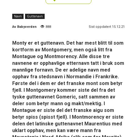
Navn
Guttenavn
Av
Babyverden
888
Sist oppdatert 15.12.21
Monty er et guttenavn. Det har mest blitt til som
kortform av Montgomery, men også litt fra
Montague og Montmorency. Alle disse tre
navnene er opphavlige etternavn tatt i bruk som
mannlige fornavn. De er adelige navn med
opphav fra stedsnavn i Normandie i Frankrike.
Første del i dem er det franske mont som betyr
fjell. I Montgomery kommer siste del fra det
tyske guttenavnet Gomeric, satt sammen av
deler som betyr mann og makt/mektig. I
Montague er siste del det franske aigu som
betyr spiss (spisst fjell). I Montmorency er siste
delen det latinske guttenavnet Maurentius med
uklart opphav, men kan være mann fra