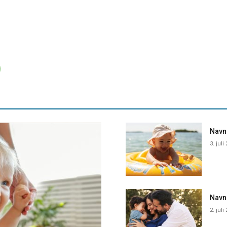
Navne
3. juli
Navn
2. juli