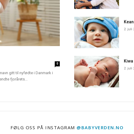
Kean
2. juli
Kiwa
0
2. juli
navn gitt til nyfødte i Danmark i
dte fjorårets...
FØLG OSS PÅ INSTAGRAM
@BABYVERDEN.NO