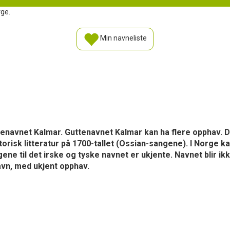
rge.
Min navneliste
ttenavnet Kalmar. Guttenavnet Kalmar kan ha flere opphav. D
torisk litteratur på 1700-tallet (Ossian-sangene). I Norge 
gene til det irske og tyske navnet er ukjente. Navnet blir
avn, med ukjent opphav.