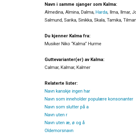
Navn i samme sjanger som Kalma:
Almedina
,
Almina
,
Dalma
,
Harda
,
Ilma
,
Ilmar
,
J
Salmund
,
Sarika
,
Sinikka
,
Skala
,
Tamika
,
Tilma
Du kjenner Kalma fra:
Musiker Niko “Kalma” Hurme
Guttevarianter(er) av Kalma:
Calmar
,
Kalmar
,
Kalmer
Relaterte lister:
Navn kanskje ingen har
Navn som inneholder populære konsonanter
Navn som slutter på a
Navn uten r
Navn uten æ, ø og å
Oldemorsnavn