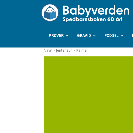
B
PRØVER
GRAVID
FØDSEL
Navn
Jentenavn
Kalma