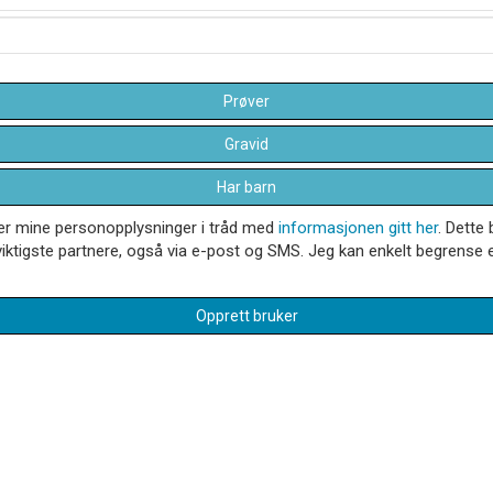
Prøver
Gravid
Har barn
dler mine personopplysninger i tråd med
informasjonen gitt her
. Dette 
iktigste partnere, også via e-post og SMS. Jeg kan enkelt begrense el
Opprett bruker