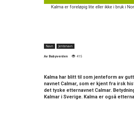
Kalma er foreløpig lite eller ikke i bruk i No
Navn
Jentenavn
Av
Babyverden
415
Kalma har blitt til som jenteform av gu
navnet Calmar, som er kjent fra irsk his
det tyske etternavnet Calmar. Betydnin
Kalmar i Sverige. Kalma er også ettern