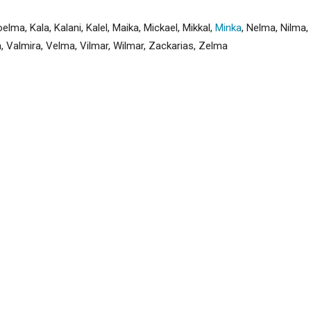
oelma
,
Kala
,
Kalani
,
Kalel
,
Maika
,
Mickael
,
Mikkal
,
Minka
,
Nelma
,
Nilma
,
n
,
Valmira
,
Velma
,
Vilmar
,
Wilmar
,
Zackarias
,
Zelma