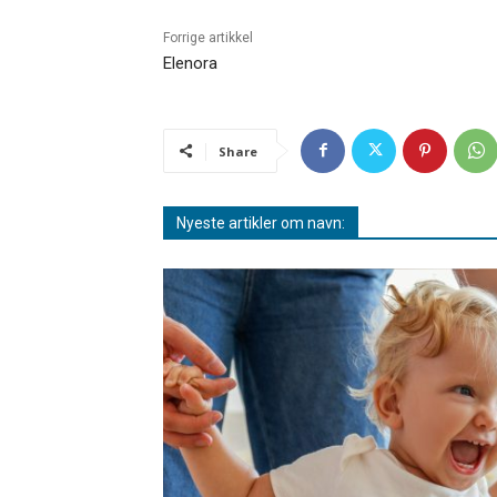
Forrige artikkel
Elenora
Share
Nyeste artikler om navn: