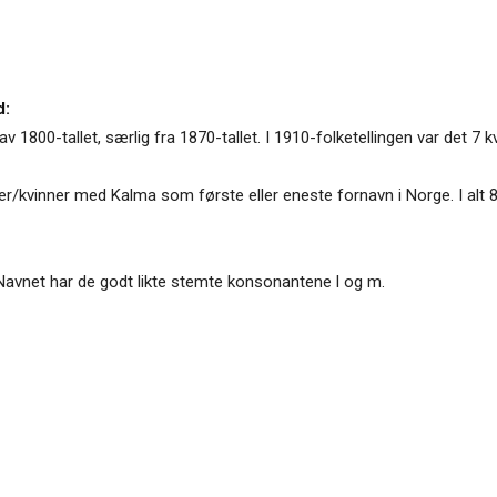
d:
av 1800-tallet, særlig fra 1870-tallet. I 1910-folketellingen var det 7
nter/kvinner med Kalma som første eller eneste fornavn i Norge. I al
n. Navnet har de godt likte stemte konsonantene l og m.