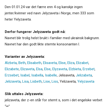
Den 01.01.24 var det færre enn 4 og kanskje ingen
jenter/kvinner ved navn Jelyzaveta i Norge, men 333 som
heter Yelyzaveta.
Derfor fungerer Jelyzaveta godt nå:
Navnet blir trolig helst brukt i familier med ukrainsk bakgrunn.
Navnet har den godt likte stemte konsonanten l.
Varianter av Jelyzaveta:
Alzbeta
,
Beth
,
Elisabeth
,
Elisaveta
,
Elise
,
Eliza
,
Elizabet
,
Elizabete
,
Elizaveta
,
Elsa
,
Else
,
Elyzaveta
,
Elzbieta
,
Erzebet
,
Erzsebet
,
Isabel
,
Isabella
,
Isabelle
,
Jelisaveta
,
Jelizabeta
,
Jelizaveta
,
Lisa
,
Lisbeth
,
Lise
,
Liss
,
Yelizaveta
,
Yelyzaveta
Slik uttales Jelyzaveta:
jelizaveta, der z-en står for stemt s, som i det engelske verbet
“is”