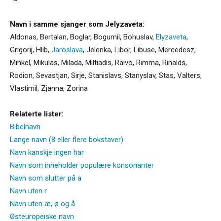
Navn i samme sjanger som Jelyzaveta:
Aldonas
,
Bertalan
,
Boglar
,
Bogumil
,
Bohuslav
,
Elyzaveta
,
Grigorij
,
Hlib
,
Jaroslava
,
Jelenka
,
Libor
,
Libuse
,
Mercedesz
,
Mihkel
,
Mikulas
,
Milada
,
Miltiadis
,
Raivo
,
Rimma
,
Rinalds
,
Rodion
,
Sevastjan
,
Sirje
,
Stanislavs
,
Stanyslav
,
Stas
,
Valters
,
Vlastimil
,
Zjanna
,
Zorina
Relaterte lister:
Bibelnavn
Lange navn (8 eller flere bokstaver)
Navn kanskje ingen har
Navn som inneholder populære konsonanter
Navn som slutter på a
Navn uten r
Navn uten æ, ø og å
Østeuropeiske navn