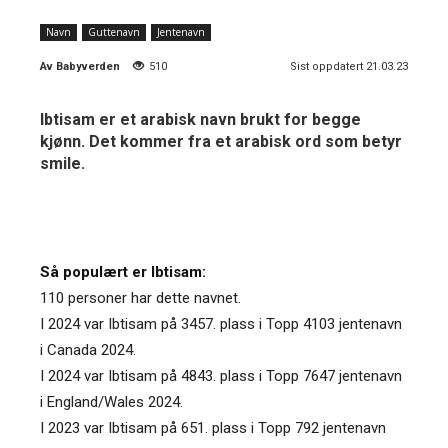
Navn
Guttenavn
Jentenavn
Av
Babyverden
510
Sist oppdatert 21.03.23
Ibtisam er et arabisk navn brukt for begge
kjønn. Det kommer fra et arabisk ord som betyr
smile.
Så populært er Ibtisam:
110 personer har dette navnet.
I 2024 var Ibtisam på 3457. plass i Topp 4103 jentenavn
i Canada 2024.
I 2024 var Ibtisam på 4843. plass i Topp 7647 jentenavn
i England/Wales 2024.
I 2023 var Ibtisam på 651. plass i Topp 792 jentenavn