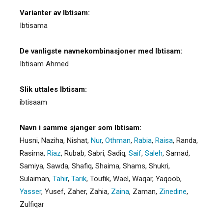
Varianter av Ibtisam:
Ibtisama
De vanligste navnekombinasjoner med Ibtisam:
Ibtisam Ahmed
Slik uttales Ibtisam:
ibtisaam
Navn i samme sjanger som Ibtisam:
Husni
,
Naziha
,
Nishat
,
Nur
,
Othman
,
Rabia
,
Raisa
,
Randa
,
Rasima
,
Riaz
,
Rubab
,
Sabri
,
Sadiq
,
Saif
,
Saleh
,
Samad
,
Samiya
,
Sawda
,
Shafiq
,
Shaima
,
Shams
,
Shukri
,
Sulaiman
,
Tahir
,
Tarik
,
Toufik
,
Wael
,
Waqar
,
Yaqoob
,
Yasser
,
Yusef
,
Zaher
,
Zahia
,
Zaina
,
Zaman
,
Zinedine
,
Zulfiqar