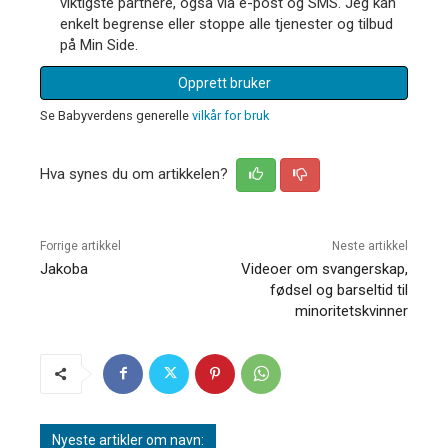
viktigste partnere, også via e-post og SMS. Jeg kan
enkelt begrense eller stoppe alle tjenester og tilbud
på Min Side.
Opprett bruker
Se Babyverdens generelle
vilkår for bruk
Hva synes du om artikkelen?
Forrige artikkel
Neste artikkel
Jakoba
Videoer om svangerskap,
fødsel og barseltid til
minoritetskvinner
Nyeste artikler om navn: