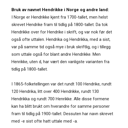
Bruk av navnet Hendrikke i Norge og andre land:
I Norge er Hendrikke kjent fra 1700-tallet, men helst
skrevet Hendrike fram til tidlig på 1800-tallet. Da tok
Hendrikke over for Hendrike i skrift, og var nok før det
også ofte uttalen. Hendrika og Hendrikka, med a sist,
var på samme tid også mye i bruk skriftlig, og i tillegg
som uttale også for blant andre Hendrikke. Men
Henrikke, uten d, har vært den vanligste varianten fra
tidlig på 1800-tallet.
I 1865-folketellingen var det rundt 100 Hendrike, rundt
120 Hendrika, litt over 400 Hendrikke, rundt 130
Hendrikka og rundt 700 Henrikke. Alle disse formene
kan ha blitt brukt om hverandre for samme personer
fram til tidlig på 1900-tallet. Dessuten har navn skrevet
med -e sist ofte hatt uttale med -a.