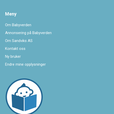
Meny
Om Babyverden
Annonsering på Babyverden
Om Sandviks AS
Kontakt oss
Ny bruker
Endre mine opplysninger