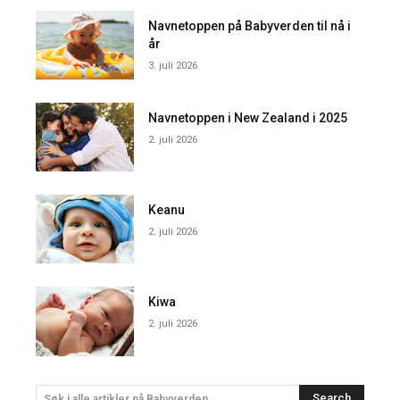
Navnetoppen på Babyverden til nå i
år
3. juli 2026
Navnetoppen i New Zealand i 2025
2. juli 2026
Keanu
2. juli 2026
Kiwa
2. juli 2026
Search
Søk i alle artikler på Babyverden