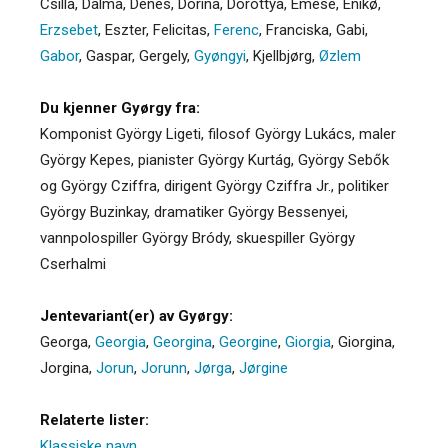
Csilla
,
Dalma
,
Denes
,
Dorina
,
Dorottya
,
Emese
,
Enikø
,
Erzsebet
,
Eszter
,
Felicitas
,
Ferenc
,
Franciska
,
Gabi
,
Gabor
,
Gaspar
,
Gergely
,
Gyøngyi
,
Kjellbjørg
,
Øzlem
Du kjenner Gyørgy fra:
Komponist György Ligeti, filosof György Lukács, maler
György Kepes, pianister György Kurtág, György Sebők
og György Cziffra, dirigent György Cziffra Jr., politiker
György Buzinkay, dramatiker György Bessenyei,
vannpolospiller György Bródy, skuespiller György
Cserhalmi
Jentevariant(er) av Gyørgy:
Georga
,
Georgia
,
Georgina
,
Georgine
,
Giorgia
,
Giorgina
,
Jorgina
,
Jorun
,
Jorunn
,
Jørga
,
Jørgine
Relaterte lister:
Klassiske navn