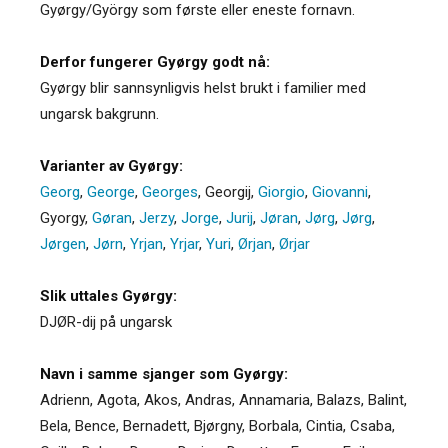
Gyørgy/György som første eller eneste fornavn.
Derfor fungerer Gyørgy godt nå:
Gyørgy blir sannsynligvis helst brukt i familier med
ungarsk bakgrunn.
Varianter av Gyørgy:
Georg
,
George
,
Georges
,
Georgij
,
Giorgio
,
Giovanni
,
Gyorgy
,
Gøran
,
Jerzy
,
Jorge
,
Jurij
,
Jøran
,
Jørg
,
Jørg
,
Jørgen
,
Jørn
,
Yrjan
,
Yrjar
,
Yuri
,
Ørjan
,
Ørjar
Slik uttales Gyørgy:
DJØR-dij på ungarsk
Navn i samme sjanger som Gyørgy:
Adrienn
,
Agota
,
Akos
,
Andras
,
Annamaria
,
Balazs
,
Balint
,
Bela
,
Bence
,
Bernadett
,
Bjørgny
,
Borbala
,
Cintia
,
Csaba
,