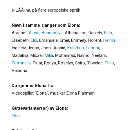
e-LÅÅ-na, på flere europeiske språk
Navn i samme sjanger som Elona:
Abrehet
,
Alana
,
Anastasiya
,
Athanasios
,
Daniels
,
Eldri
,
Elisebeth
,
Elsi
,
Emanuela
,
Emel
,
Emmely
,
Florent
,
Helma
,
Ingeleiv
,
Jenna
,
Jhon
,
Junaid
,
Krisztina
,
Leonor
,
Madalina
,
Micael
,
Milia
,
Mohannad
,
Naimo
,
Neelam
,
Petronella
,
Pinar
,
Ronya
,
Roselyn
,
Spiro
,
Tewelde
,
Thilo
,
Valbona
Du kjenner Elona fra:
Videospillet “Elona”, musiker Elona Planman
Guttevarianter(er) av Elona:
Elon