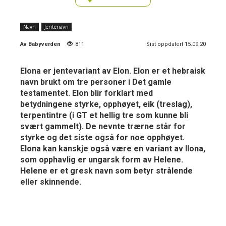
Navn
Jentenavn
Av
Babyverden
811
Sist oppdatert 15.09.20
Elona er jentevariant av Elon. Elon er et hebraisk
navn brukt om tre personer i Det gamle
testamentet. Elon blir forklart med
betydningene styrke, opphøyet, eik (treslag),
terpentintre (i GT et hellig tre som kunne bli
svært gammelt). De nevnte trærne står for
styrke og det siste også for noe opphøyet.
Elona kan kanskje også være en variant av Ilona,
som opphavlig er ungarsk form av Helene.
Helene er et gresk navn som betyr strålende
eller skinnende.