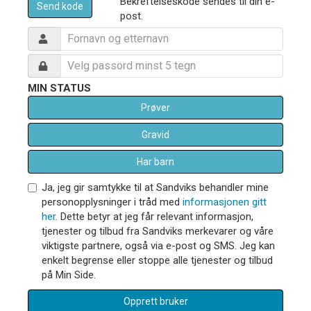
Bekreftelseskode sendes til din e-
Send kode
post.
MIN STATUS
Prøver
Gravid
Har barn
Ja, jeg gir samtykke til at Sandviks behandler mine
personopplysninger i tråd med
informasjonen gitt
her
. Dette betyr at jeg får relevant informasjon,
tjenester og tilbud fra Sandviks merkevarer og våre
viktigste partnere, også via e-post og SMS. Jeg kan
enkelt begrense eller stoppe alle tjenester og tilbud
på Min Side.
Opprett bruker