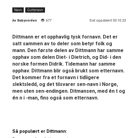
Navn
Guttenavn
Av
Babyverden
677
Sist oppdatert 03.10.23
Dittmann er et opphavlig tysk fornavn. Det er
satt sammen av to deler som betyr folk og
mann. Den første delen av Dittmann har samme
opphav som delen Diet- i Dietrich, og Did- i den
norske formen Didrik. Tidemann har samme
opphav. Dittmann blir også brukt som etternavn.
Det kommer fra et fornavn i tidligere
slektsledd, og det tilsvarer sen-navn i Norge,
men uten sen-endingen. Ditmansen, med én t og
én n i -man, fins også som etternavn.
Så populært er Dittmann: