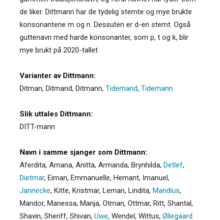
de liker. Dittmann har de tydelig stemte og mye brukte
konsonantene m og n. Dessuten er d-en stemt. Også
guttenavn med harde konsonanter, som p, t og k, blir
mye brukt på 2020-tallet.
Varianter av Dittmann:
Ditman
,
Ditmand
,
Ditmann
,
Tidemand
,
Tidemann
Slik uttales Dittmann:
DITT-mann
Navn i samme sjanger som Dittmann:
Aferdita
,
Amana
,
Anitta
,
Armanda
,
Brynhilda
,
Detlef
,
Dietmar
,
Eiman
,
Emmanuelle
,
Hemant
,
Imanuel
,
Jannecke
,
Kitte
,
Kristmar
,
Leman
,
Lindita
,
Mandius
,
Mandor
,
Manessa
,
Manja
,
Otman
,
Ottmar
,
Ritt
,
Shantal
,
Shavin
,
Sheriff
,
Shivan
,
Uwe
,
Wendel
,
Wittus
,
Øllegaard