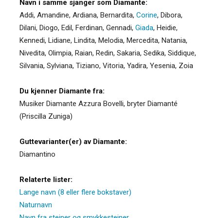
Navn i samme sjanger som Diamante:
Addi
,
Amandine
,
Ardiana
,
Bernardita
,
Corine
,
Dibora
,
Dilani
,
Diogo
,
Edil
,
Ferdinan
,
Gennadi
,
Giada
,
Heidie
,
Kennedi
,
Lidiane
,
Lindita
,
Melodia
,
Mercedita
,
Natania
,
Nivedita
,
Olimpia
,
Raian
,
Redin
,
Sakaria
,
Sedika
,
Siddique
,
Silvania
,
Sylviana
,
Tiziano
,
Vitoria
,
Yadira
,
Yesenia
,
Zoia
Du kjenner Diamante fra:
Musiker Diamante Azzura Bovelli, bryter Diamanté
(Priscilla Zuniga)
Guttevarianter(er) av Diamante:
Diamantino
Relaterte lister:
Lange navn (8 eller flere bokstaver)
Naturnavn
Navn fra steiner og smykkesteiner