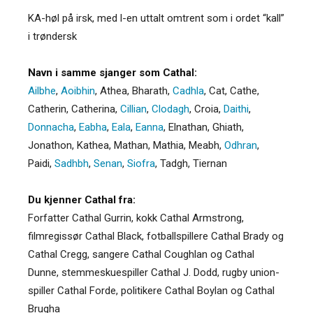
KA-høl på irsk, med l-en uttalt omtrent som i ordet “kall”
i trøndersk
Navn i samme sjanger som Cathal:
Ailbhe
,
Aoibhin
,
Athea
,
Bharath
,
Cadhla
,
Cat
,
Cathe
,
Catherin
,
Catherina
,
Cillian
,
Clodagh
,
Croia
,
Daithi
,
Donnacha
,
Eabha
,
Eala
,
Eanna
,
Elnathan
,
Ghiath
,
Jonathon
,
Kathea
,
Mathan
,
Mathia
,
Meabh
,
Odhran
,
Paidi
,
Sadhbh
,
Senan
,
Siofra
,
Tadgh
,
Tiernan
Du kjenner Cathal fra:
Forfatter Cathal Gurrin, kokk Cathal Armstrong,
filmregissør Cathal Black, fotballspillere Cathal Brady og
Cathal Cregg, sangere Cathal Coughlan og Cathal
Dunne, stemmeskuespiller Cathal J. Dodd, rugby union-
spiller Cathal Forde, politikere Cathal Boylan og Cathal
Brugha