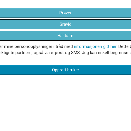
Prøver
Gravid
Har barn
dler mine personopplysninger i tråd med
informasjonen gitt her
. Dette 
iktigste partnere, også via e-post og SMS. Jeg kan enkelt begrense el
Opprett bruker