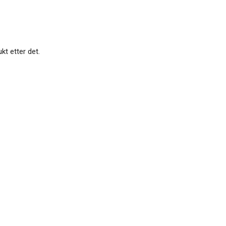
kt etter det.