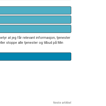
betyr at jeg får relevant informasjon, tjenester
ler stoppe alle tjenester og tilbud på Min
Neste artikkel