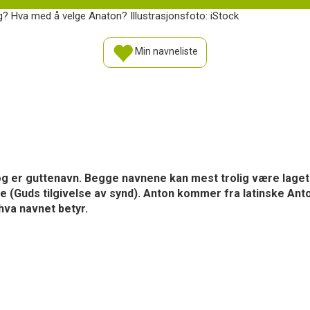
ig? Hva med å velge Anaton? Illustrasjonsfoto: iStock
Min navneliste
e, og er guttenavn. Begge navnene kan mest trolig være lag
 (Guds tilgivelse av synd). Anton kommer fra latinske Anto
 hva navnet betyr.