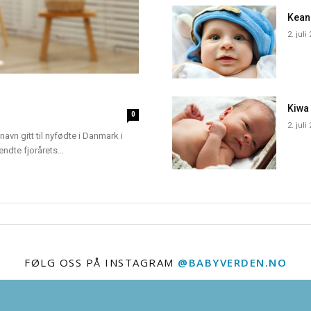
Kean
2. juli
Kiwa
0
2. juli
navn gitt til nyfødte i Danmark i
dte fjorårets...
FØLG OSS PÅ INSTAGRAM
@BABYVERDEN.NO