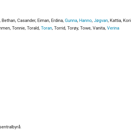
,
Bethan
,
Casander
,
Eiman
,
Erdina
,
Gunna
,
Hanno
,
Jøgvan
,
Kattia
,
Kor
mmen
,
Tonnie
,
Torald
,
Toran
,
Torrid
,
Torøy
,
Towe
,
Vanita
,
Verina
sentralbyrå.