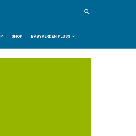
PP
SHOP
BABYVERDEN PLUSS