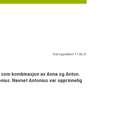
Sist oppdatert 11.06.21
et som kombinasjon av Anna og Anton.
nius. Navnet Antonius var opprinnelig