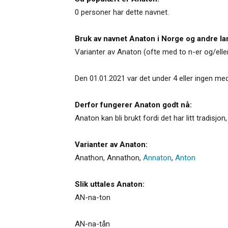
0 personer har dette navnet.
Bruk av navnet Anaton i Norge og andre la
Varianter av Anaton (ofte med to n-er og/eller 
Den 01.01.2021 var det under 4 eller ingen me
Derfor fungerer Anaton godt nå:
Anaton kan bli brukt fordi det har litt tradisjon
Varianter av Anaton:
Anathon
,
Annathon
,
Annaton
,
Anton
Slik uttales Anaton:
AN-na-ton
AN-na-tån