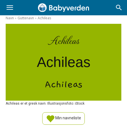
Navn
Guttenavn
Achileas
Achileas
Achileas
Achileas
Achileas er et gresk navn. Illustrasjonsfoto: iStock
Min navneliste