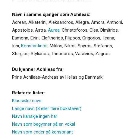
Navn i samme sjanger som Achileas:
Adrean
,
Aikaterini
,
Aleksandros
,
Allegra
,
Amora
,
Anthoni
,
Apostolos
,
Astra
,
Aurea
,
Christoforos
,
Clea
,
Dimitrios
,
Eamonn
,
Eirini
,
Eleftherios
,
Filippos
,
Grigorios
,
Ileana
,
Irini
,
Konstantinos
,
Miklos
,
Nikos
,
Spyros
,
Stefanos
,
Stergios
,
Stylianos
,
Theodoros
,
Vasileios
,
Zagros
Du kjenner Achileas fra:
Prins Achileas-Andreas av Hellas og Danmark
Relaterte lister:
Klassiske navn
Lange navn (8 eller flere bokstaver)
Navn kanskje ingen har
Navn som begynner på en vokal
Navn som ender på konsonant