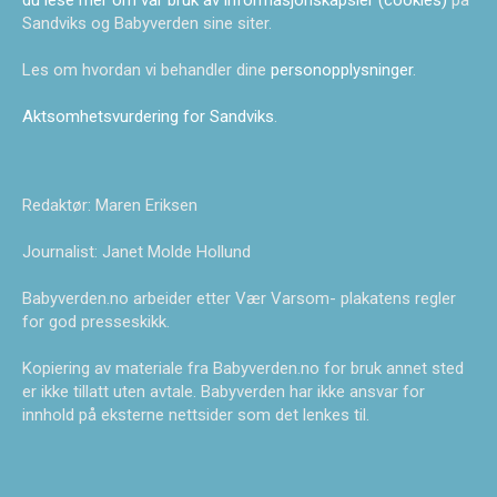
du lese mer om vår bruk av informasjonskapsler (cookies)
på
Sandviks og Babyverden sine siter.
Les om hvordan vi behandler dine
personopplysninger
.
Aktsomhetsvurdering for Sandviks
.
Redaktør: Maren Eriksen
Journalist: Janet Molde Hollund
Babyverden.no arbeider etter Vær Varsom- plakatens regler
for god presseskikk.
Kopiering av materiale fra Babyverden.no for bruk annet sted
er ikke tillatt uten avtale. Babyverden har ikke ansvar for
innhold på eksterne nettsider som det lenkes til.