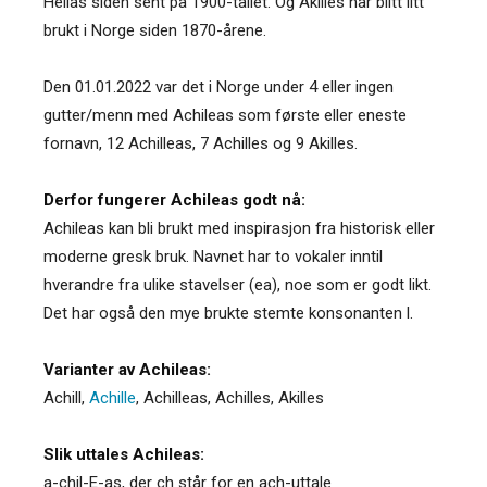
Hellas siden sent på 1900-tallet. Og Akilles har blitt litt
brukt i Norge siden 1870-årene.
Den 01.01.2022 var det i Norge under 4 eller ingen
gutter/menn med Achileas som første eller eneste
fornavn, 12 Achilleas, 7 Achilles og 9 Akilles.
Derfor fungerer Achileas godt nå:
Achileas kan bli brukt med inspirasjon fra historisk eller
moderne gresk bruk. Navnet har to vokaler inntil
hverandre fra ulike stavelser (ea), noe som er godt likt.
Det har også den mye brukte stemte konsonanten l.
Varianter av Achileas:
Achill
,
Achille
,
Achilleas
,
Achilles
,
Akilles
Slik uttales Achileas:
a-chil-E-as, der ch står for en ach-uttale