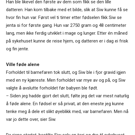
Han ble likevel den første av dem som fikk se den lille
datteren. Han kom tilbake med et bilde, slik at Siw kunne få se
hvor fin hun var. Først vel ti timer etter fødselen fikk Siw se
jenta si for første gang. Hun var 2750 gram og 48 centimeter
lang, men ikke ferdig utviklet i mage og lunger. Etter én måned
på sykehuset kunne de reise hjem, og datteren er i dag ei frisk
og fin jente.
Ville føde alene
Forholdet til barnefaren tok slutt, og Siw ble i fjor gravid igjen
med en ny kjæreste. Men forholdet var mye av og på, og Siw
valgte å avslutte forholdet før babyen ble født.
– Siden jeg hadde gjort det slutt, følte jeg det var mest naturlig
å føde alene. En fødsel er så privat, at den eneste jeg kunne
tenke meg å dele et slikt øyeblikk med, var barnefaren. Men nå
var jo dette over, sier Siw.