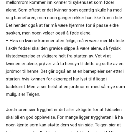
mellomrom kommer inn kvinner til sykehuset som føder
alene. Som oftest er det kvinner som egentlig skulle ha med
seg barnefaren, men noen ganger rekker han ikke fram i tide.
Det hender også at far må være hjemme for å passe eldre
søsken, men noen velger også å føde alene.
– Hvis en kvinne kommer uten følge, må vi være mer til stede.
I aktiv fødsel skal den gravide slippe å være alene, så fysisk
tilstedeværelse er viktigere helt fra starten av. Vet vi at
kvinnen er alene, prøver vi å ta hensyn til dette og sette av en
jordmor til henne. Det går også an at en barnepleier ser etter i
starten, hvis kvinnen for eksempel har lyst til å ligge i
badekaret. Men vi ser helst at en jordmor er med så mye som
mulig, sier Teigen.
Jordmoren sier trygghet er det aller viktigste for at fødselen
skal bli en god opplevelse. For mange ligger tryggheten i å ha
noen kjente som kan støtte dem ved sin side. Teigen sier at