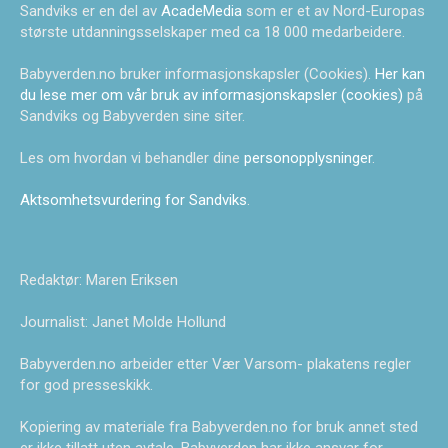
Sandviks er en del av
AcadeMedia
som er et av Nord-Europas
største utdanningsselskaper med ca 18 000 medarbeidere.
Babyverden.no bruker informasjonskapsler (Cookies).
Her kan
du lese mer om vår bruk av informasjonskapsler (cookies)
på
Sandviks og Babyverden sine siter.
Les om hvordan vi behandler dine
personopplysninger
.
Aktsomhetsvurdering for Sandviks
.
Redaktør: Maren Eriksen
Journalist: Janet Molde Hollund
Babyverden.no arbeider etter Vær Varsom- plakatens regler
for god presseskikk.
Kopiering av materiale fra Babyverden.no for bruk annet sted
er ikke tillatt uten avtale. Babyverden har ikke ansvar for