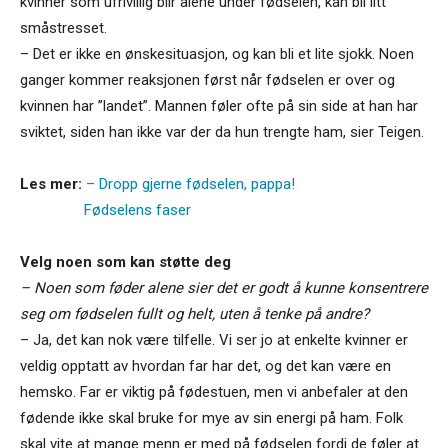
kvinner som ufrivillig blir alene under fødselen, kan bli litt
småstresset.
– Det er ikke en ønskesituasjon, og kan bli et lite sjokk. Noen
ganger kommer reaksjonen først når fødselen er over og
kvinnen har ”landet”. Mannen føler ofte på sin side at han har
sviktet, siden han ikke var der da hun trengte ham, sier Teigen.
Les mer:
– Dropp gjerne fødselen, pappa!
Fødselens faser
Velg noen som kan støtte deg
– Noen som føder alene sier det er godt å kunne konsentrere
seg om fødselen fullt og helt, uten å tenke på andre?
– Ja, det kan nok være tilfelle. Vi ser jo at enkelte kvinner er
veldig opptatt av hvordan far har det, og det kan være en
hemsko. Far er viktig på fødestuen, men vi anbefaler at den
fødende ikke skal bruke for mye av sin energi på ham. Folk
skal vite at mange menn er med på fødselen fordi de føler at