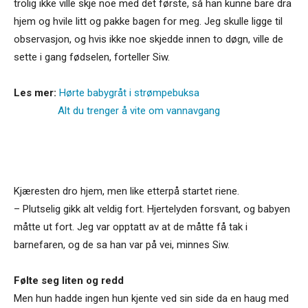
trolig ikke ville skje noe med det første, så han kunne bare dra
hjem og hvile litt og pakke bagen for meg. Jeg skulle ligge til
observasjon, og hvis ikke noe skjedde innen to døgn, ville de
sette i gang fødselen, forteller Siw.
Les mer:
Hørte babygråt i strømpebuksa
Alt du trenger å vite om vannavgang
Kjæresten dro hjem, men like etterpå startet riene.
– Plutselig gikk alt veldig fort. Hjertelyden forsvant, og babyen
måtte ut fort. Jeg var opptatt av at de måtte få tak i
barnefaren, og de sa han var på vei, minnes Siw.
Følte seg liten og redd
Men hun hadde ingen hun kjente ved sin side da en haug med