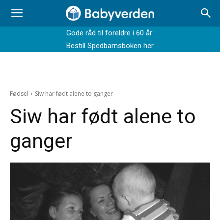
Gode råd til foreldre i 60 år:
Bestill Spedbarnsboken her
Fødsel
Siw har født alene to ganger
Siw har født alene to
ganger