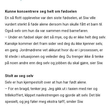
Kunne konsentrere seg helt om fødselen
En så flott opplevelse var den siste fødselen, at Siw ville
vurdert sterkt å føde alene dersom hun skulle fått et barn til.
Også selv om hun da var sammen med barnefaren.
– Under en fødsel skjer det så mye, og du er ikke helt deg selv.
Kanskje kommer det fram sider ved deg du ikke kjenner selv,
en gang. Jordmødrene vet akkurat hvor du er i prosessen, er
til stede i situasjonen og veileder deg. Du trenger ikke å tenke
på noen andre enn deg selv og jobben du skal gjøre, sier Siw.
Stolt av seg selv
Selv er hun kjempestolt over at hun har født alene.
– For en bragd, tenker jeg. Jeg gikk ut i taxien med rier og
trillekoffert, klippet navlestrengen og gjorde alt selv. Det ble
spesielt, og jeg føler meg ekstra tøff, smiler Siw.