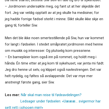
Da riene startet, bestilte Siw selv en taxi og dro til sykehuset.
– Jordmoren undersøkte meg, og fant ut at her skjedde det
fort. Jeg var veldig opptatt av at jeg skulle ha medisiner, for
jeg hadde forrige fødsel sterkt i minne. Slikt skulle ikke skje en
gang til, forteller Siw.
Men det ble ikke noen smertestillende på Siw, hun var kommet
for langt i fødselen. I stedet småpratet jordmoren med henne
om musikk og interesser. Og plutselig kom pressriene.
– En barnepleier kom også inn på rommet, og holdt meg i
hånda. Én time etter at jeg kom til sykehuset, var jenta mi født.
Jeg dro henne ut selv, og klippet også navlestrengen. Det var
helt nydelig, og føltes så avslappende. Det var mye mer
anstrengt første gang, sier Siw.
Les mer:
Når skal man reise til fødeavdelingen?
Ledsager under fødselen:
«Uæææ... svigermor har
sett rett i johooen min!»