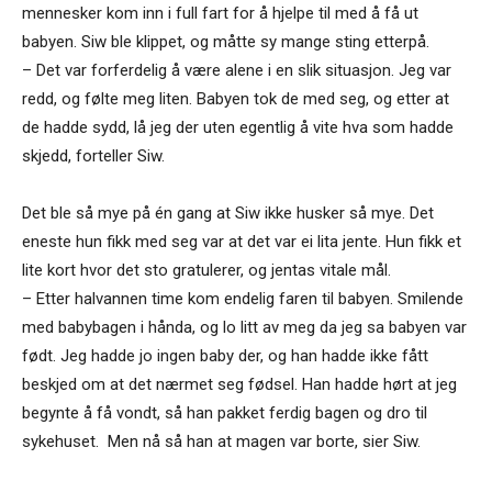
mennesker kom inn i full fart for å hjelpe til med å få ut
babyen. Siw ble klippet, og måtte sy mange sting etterpå.
– Det var forferdelig å være alene i en slik situasjon. Jeg var
redd, og følte meg liten. Babyen tok de med seg, og etter at
de hadde sydd, lå jeg der uten egentlig å vite hva som hadde
skjedd, forteller Siw.
Det ble så mye på én gang at Siw ikke husker så mye. Det
eneste hun fikk med seg var at det var ei lita jente. Hun fikk et
lite kort hvor det sto gratulerer, og jentas vitale mål.
– Etter halvannen time kom endelig faren til babyen. Smilende
med babybagen i hånda, og lo litt av meg da jeg sa babyen var
født. Jeg hadde jo ingen baby der, og han hadde ikke fått
beskjed om at det nærmet seg fødsel. Han hadde hørt at jeg
begynte å få vondt, så han pakket ferdig bagen og dro til
sykehuset. Men nå så han at magen var borte, sier Siw.