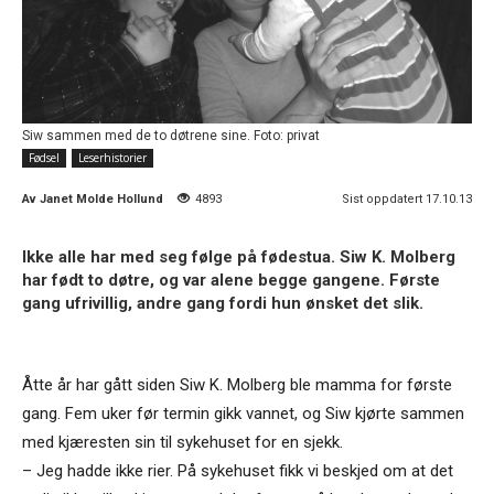
Siw sammen med de to døtrene sine. Foto: privat
Fødsel
Leserhistorier
Av
Janet Molde Hollund
4893
Sist oppdatert 17.10.13
Ikke alle har med seg følge på fødestua. Siw K. Molberg
har født to døtre, og var alene begge gangene. Første
gang ufrivillig, andre gang fordi hun ønsket det slik.
Åtte år har gått siden Siw K. Molberg ble mamma for første
gang. Fem uker før termin gikk vannet, og Siw kjørte sammen
med kjæresten sin til sykehuset for en sjekk.
– Jeg hadde ikke rier. På sykehuset fikk vi beskjed om at det