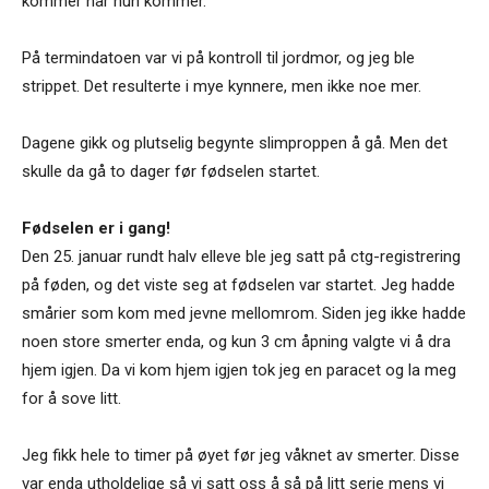
kommer når hun kommer.
På termindatoen var vi på kontroll til jordmor, og jeg ble
strippet. Det resulterte i mye kynnere, men ikke noe mer.
Dagene gikk og plutselig begynte slimproppen å gå. Men det
skulle da gå to dager før fødselen startet.
Fødselen er i gang!
Den 25. januar rundt halv elleve ble jeg satt på ctg-registrering
på føden, og det viste seg at fødselen var startet. Jeg hadde
smårier som kom med jevne mellomrom. Siden jeg ikke hadde
noen store smerter enda, og kun 3 cm åpning valgte vi å dra
hjem igjen. Da vi kom hjem igjen tok jeg en paracet og la meg
for å sove litt.
Jeg fikk hele to timer på øyet før jeg våknet av smerter. Disse
var enda utholdelige så vi satt oss å så på litt serie mens vi