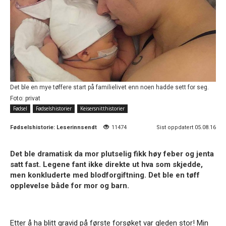
Det ble en mye tøffere start på familielivet enn noen hadde sett for seg.
Foto: privat
Fødsel
Fødselshistorier
Keisersnitthistorier
Fødselshistorie:
Leserinnsendt
11474
Sist oppdatert 05.08.16
Det ble dramatisk da mor plutselig fikk høy feber og jenta
satt fast. Legene fant ikke direkte ut hva som skjedde,
men konkluderte med blodforgiftning. Det ble en tøff
opplevelse både for mor og barn.
Etter å ha blitt gravid på første forsøket var gleden stor! Min