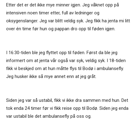
Etter det er det ikke mye minner igjen. Jeg våknet opp på
intensiven noen timer etter, full av ledninger og
oksygenslanger. Jeg var blitt veldig syk. Jeg fikk ha jenta mi litt
over én time før hun og pappan dro opp til føden igjen.
I 16:30-tiden ble jeg flyttet opp til føden. Først da ble jeg
informert om at jenta vår også var syk, veldig syk. I 18-tiden
fikk vi beskjed om at hun måtte flys til Bodø i ambulansefly.
Jeg husker ikke så mye annet enn at jeg gråt.
Siden jeg var så ustabil, fikk vi ikke dra sammen med hun. Det
tok enda 24 timer før vi fikk reise opp til Bodø. Siden jeg enda
var ustabil ble det ambulansefly på oss og.