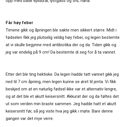
opp med både epidural, lystgass og tns, haha.
Får høy feber
Timene gikk og åpningen ble sakte men sikkert større. Midt i
fødselen fikk jeg plutselig veldig høy feber, og legen bestemte
at vi skulle begynne med antibiotika der og da. Tiden gikk og
jeg var endelig på 9 cm! Da bestemte di seg for å ta vannet.
Etter det ble ting hektiske. Da legen hadde tatt vannet gikk jeg
ned til 7 cm åpning, men legen kunne se øret til jenta. Vi fikk
beskjed om at en naturlig fødsel ikke var et alternativ lengre,
og at det ble et akutt keisersnitt. Akkurat der og da føltes det
ut som verden min braste sammen. Jeg hadde hatt et akutt
keisersnitt før, så jeg viste hva jeg gikk i møte. Bare denne
gangen var det mye verre.