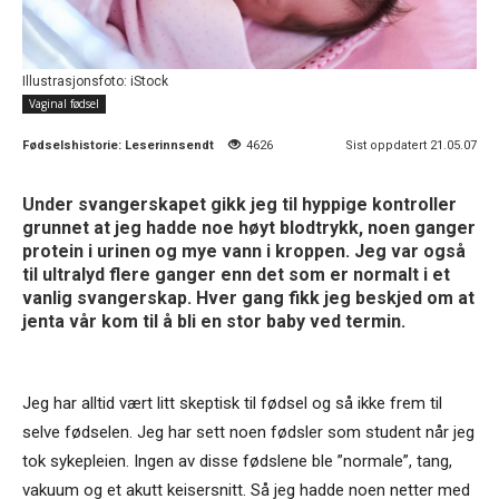
Illustrasjonsfoto: iStock
Vaginal fødsel
Fødselshistorie:
Leserinnsendt
4626
Sist oppdatert 21.05.07
Under svangerskapet gikk jeg til hyppige kontroller
grunnet at jeg hadde noe høyt blodtrykk, noen ganger
protein i urinen og mye vann i kroppen. Jeg var også
til ultralyd flere ganger enn det som er normalt i et
vanlig svangerskap. Hver gang fikk jeg beskjed om at
jenta vår kom til å bli en stor baby ved termin.
Jeg har alltid vært litt skeptisk til fødsel og så ikke frem til
selve fødselen. Jeg har sett noen fødsler som student når jeg
tok sykepleien. Ingen av disse fødslene ble ”normale”, tang,
vakuum og et akutt keisersnitt. Så jeg hadde noen netter med