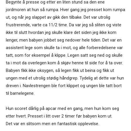
Begynte å presse og etter en liten stund sa den ene
jordmoren at hun så rumpa. Hver gang jeg presset kom rumpa
ut, og når jeg slappet av gikk den tilbake. Det var utrolig
frustrerende, varte ca 11/2 time. Da var jeg så sliten og viste
ikke til slutt hvordan jeg skulle klare det siden jeg ikke kom
lenger, men babyen jobbet seg nedover hele tiden. Det var en
assistent lege som skulle ta i mot, og alle forberedelsene var
tatt, som for eksempel å klippe. Legen satt seg ned og skulle
ta i mot da overlegen kom å skjøv henne til side for å ta over.
Babyen fikk ikke oksygen, så legen fikk ut beina og fikk ut
ungen med et utrolig stødig håndgrep. Tydelig at dette var hun
dreven i. Navlestrengen ble fort klippet og ungen ble tatt bort
til barnelegene.
Hun scoret dårlig på apcar med en gang, men hun kom seg
etter hvert. Presset i litt over 2 timer før babyen kom ut.
Det var en slitsom men en fantastisk opplevelse.