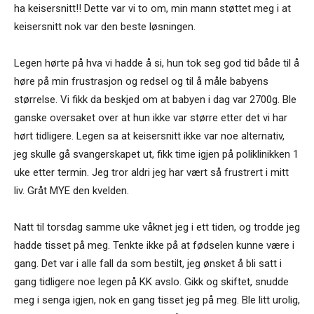
ha keisersnitt!! Dette var vi to om, min mann støttet meg i at
keisersnitt nok var den beste løsningen.
Legen hørte på hva vi hadde å si, hun tok seg god tid både til å
høre på min frustrasjon og redsel og til å måle babyens
størrelse. Vi fikk da beskjed om at babyen i dag var 2700g. Ble
ganske oversaket over at hun ikke var større etter det vi har
hørt tidligere. Legen sa at keisersnitt ikke var noe alternativ,
jeg skulle gå svangerskapet ut, fikk time igjen på poliklinikken 1
uke etter termin. Jeg tror aldri jeg har vært så frustrert i mitt
liv. Gråt MYE den kvelden.
Natt til torsdag samme uke våknet jeg i ett tiden, og trodde jeg
hadde tisset på meg. Tenkte ikke på at fødselen kunne være i
gang. Det var i alle fall da som bestilt, jeg ønsket å bli satt i
gang tidligere noe legen på KK avslo. Gikk og skiftet, snudde
meg i senga igjen, nok en gang tisset jeg på meg. Ble litt urolig,