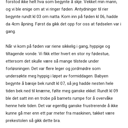
forstod ikke helt hva som begynte å skje. Vekket min mann,
og vi ble enige om at vi ringer føden. Antydninger til rier
begynte rundt kl 03 om natta. Kom inn på føden kl 06, hadde
da 4cm åpning. Først da gikk det opp for oss at fødselen var i
gang.
Når vi kom på føden var riene sikkelig i gang, hyppige og
tiltagende vonde. Vi fikk etter hvert en stor ny fødestue,
ettersom det skulle være så mange tilstede under
forløsningen. Det var flere leger og jordmødre som
undersøkte meg hyppig i løpet av formiddagen. Babyen
begynte å bæsje bek rundt kl 07, så jeg hadde nesten hele
tiden bek ned til knærne, følte meg ganske ekkel. Rundt kl 09
ble det satt inn en trobe på barnets rumpe for å overvåke
henne hele tiden. Det var egentlig ganske frustrerende å ikke
kunne gå mer enn ett par meter fra maskinen, takket være
prekestolen så gikk dette bra.