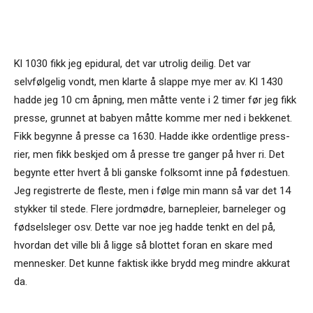
Kl 1030 fikk jeg epidural, det var utrolig deilig. Det var
selvfølgelig vondt, men klarte å slappe mye mer av. Kl 1430
hadde jeg 10 cm åpning, men måtte vente i 2 timer før jeg fikk
presse, grunnet at babyen måtte komme mer ned i bekkenet.
Fikk begynne å presse ca 1630. Hadde ikke ordentlige press-
rier, men fikk beskjed om å presse tre ganger på hver ri. Det
begynte etter hvert å bli ganske folksomt inne på fødestuen.
Jeg registrerte de fleste, men i følge min mann så var det 14
stykker til stede. Flere jordmødre, barnepleier, barneleger og
fødselsleger osv. Dette var noe jeg hadde tenkt en del på,
hvordan det ville bli å ligge så blottet foran en skare med
mennesker. Det kunne faktisk ikke brydd meg mindre akkurat
da.