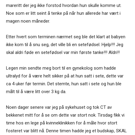
mareritt der jeg ikke forstod hvordan hun skulle komme ut.
Noe som er litt seint å tenke på når hun allerede har vært i
magen noen måneder.
Etter hvert som terminen nærmet seg ble det klart at babyen
ikke kom til å snu seg, det ville bli en setefødsel. Hjelp!!! Jeg
skal aldri føde en setefødsel var min første tanke!!! Aldri!!
Legen min sendte meg bort til en gynekolog som hadde
ultralyd for å være helt sikker på at hun satt i sete, dette var
ca 4 uker før termin. Det stemte, hun satt i sete og hun ble
målt til å være litt over 3 kg da.
Noen dager senere var jeg på sykehuset og tok CT av
bekkenet mitt for å se om dette var stort nok. Tirsdag fikk vi
time hos en lege på kvinneklinikken for å måle hvor stort
fosteret var blitt nå. Denne timen hadde jeg et budskap, SKAL