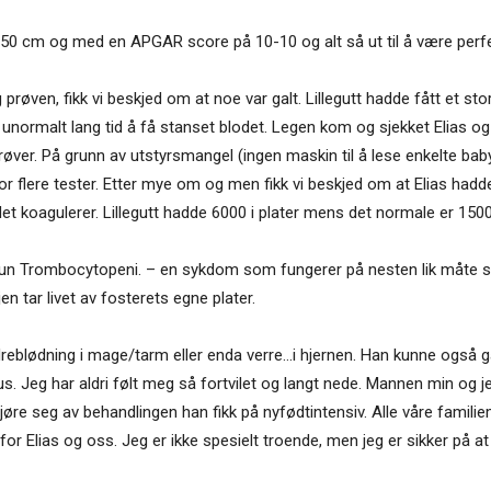
 50 cm og med en APGAR score på 10-10 og alt så ut til å være perfekt.
 prøven, fikk vi beskjed om at noe var galt. Lillegutt hadde fått et s
tt unormalt lang tid å få stanset blodet. Legen kom og sjekket Elias 
røver. På grunn av utstyrsmangel (ingen maskin til å lese enkelte baby
or flere tester. Etter mye om og men fikk vi beskjed om at Elias hadde
det koagulerer. Lillegutt hadde 6000 i plater mens det normale er 15
mmun Trombocytopeni. – en sykdom som fungerer på nesten lik måte
en tar livet av fosterets egne plater.
å indreblødning i mage/tarm eller enda verre…i hjernen. Han kunne også
us. Jeg har aldri følt meg så fortvilet og langt nede. Mannen min og j
tegjøre seg av behandlingen han fikk på nyfødtintensiv. Alle våre fam
or Elias og oss. Jeg er ikke spesielt troende, men jeg er sikker på at a