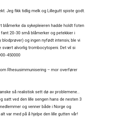
 Jeg fikk tidlig melk og Lillegutt spiste godt.
tort blåmerke da sykepleieren hadde holdt foten
og fant 20-30 små blåmerker og petekkier i
 blodprøver) og ingen nyfødt intensiv, ble vi
 svært alvorlig trombocytopeni. Det vil si
0000-450000
 som Rhesusimmunisering – mor overfører
 ganske så realistisk sett dø av problemene…
eg satt ved den lille sengen hans de nesten 3
iliemedlemmer og venner både i Norge og
lt var med på å hjelpe den lille gutten vår!