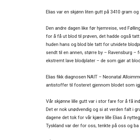
Elias var en skjønn liten gutt på 3410 gram og
Den andre dagen like før hjemreise, ved Følling
for å få ut blod til prøven, det hadde også ta
huden hans og blod ble tatt for utvidete blodp
sendt til en annen, større by – Ravensburg – f
ekstremt lave blodplater – de som gjør at blo
Elias fikk diagnosen NAIT – Neonatal Alloi
antistoffer til fosteret gjennom blodet som igj
Vår skjønne lille gutt var i stor fare for å f
Det er nok unødvendig og si at verden falt i gr
dagene det tok for vår kjære lille Elias å nyt
Tyskland var der for oss, tenkte på oss og ba f