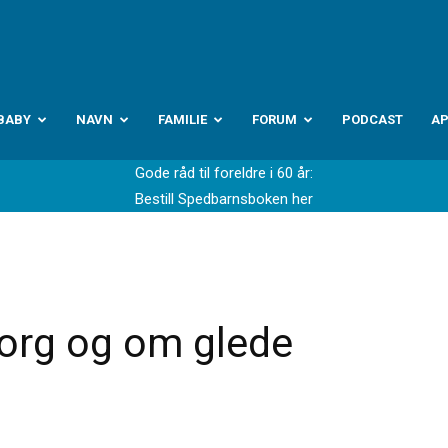
abyverden.no
BABY
NAVN
FAMILIE
FORUM
PODCAST
A
Gode råd til foreldre i 60 år:
Bestill Spedbarnsboken her
sorg og om glede