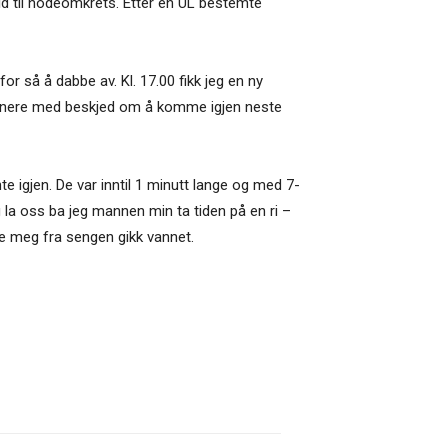
old til hodeomkrets. Etter en UL bestemte
or så å dabbe av. Kl. 17.00 fikk jeg en ny
r senere med beskjed om å komme igjen neste
igjen. De var inntil 1 minutt lange og med 7-
 la oss ba jeg mannen min ta tiden på en ri –
ste meg fra sengen gikk vannet.