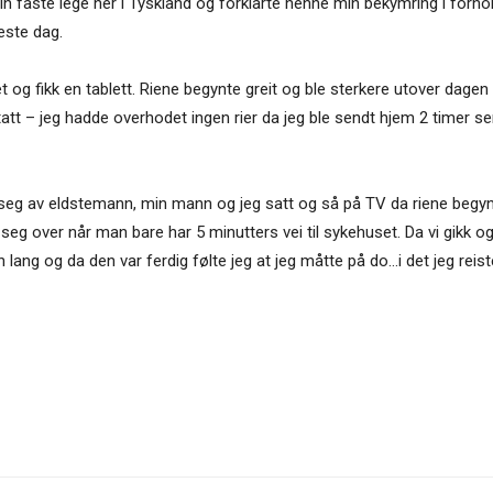
 min faste lege her i Tyskland og forklarte henne min bekymring i forh
este dag.
 og fikk en tablett. Riene begynte greit og ble sterkere utover dagen f
 tatt – jeg hadde overhodet ingen rier da jeg ble sendt hjem 2 time
 av eldstemann, min mann og jeg satt og så på TV da riene begynte 
eg over når man bare har 5 minutters vei til sykehuset. Da vi gikk og
n lang og da den var ferdig følte jeg at jeg måtte på do…i det jeg rei