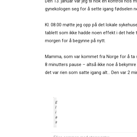
Den 13. januar var jeg til nok en kontroll hos
gynekologen seg for å sette igang fødselen n
Kl. 08.00 møtte jeg opp på det lokale sykehuset
tablett som ikke hadde noen effekt i det hele
morgen for å begynne på nytt.
Mamma, som var kommet fra Norge for å ta seg
8 minutters pause – altså ikke noe å bekymre s
det var rien som satte igang alt… Den var 2 mi
E
l
i
a
s