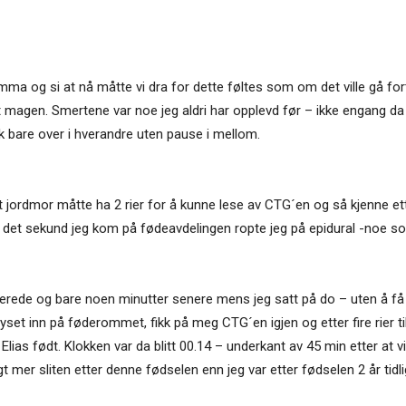
 og si at nå måtte vi dra for dette føltes som om det ville gå fort!
t magen. Smertene var noe jeg aldri har opplevd før – ikke engang d
kk bare over i hverandre uten pause i mellom.
at jordmor måtte ha 2 rier for å kunne lese av CTG´en og så kjenne et
 det sekund jeg kom på fødeavdelingen ropte jeg på epidural -noe som
llerede og bare noen minutter senere mens jeg satt på do – uten å få 
yset inn på føderommet, fikk på meg CTG´en igjen og etter fire rier til
e Elias født. Klokken var da blitt 00.14 – underkant av 45 min etter at
gt mer sliten etter denne fødselen enn jeg var etter fødselen 2 år tidli