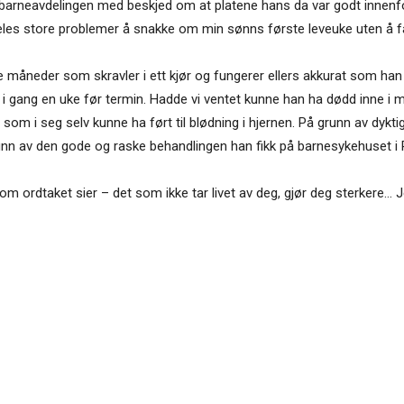
til barneavdelingen med beskjed om at platene hans da var godt innen
deles store problemer å snakke om min sønns første leveuke uten å få
fire måneder som skravler i ett kjør og fungerer ellers akkurat som ha
i gang en uke før termin. Hadde vi ventet kunne han ha dødd inne i 
som i seg selv kunne ha ført til blødning i hjernen. På grunn av dykt
nn av den gode og raske behandlingen han fikk på barnesykehuset i R
m ordtaket sier – det som ikke tar livet av deg, gjør deg sterkere… Je