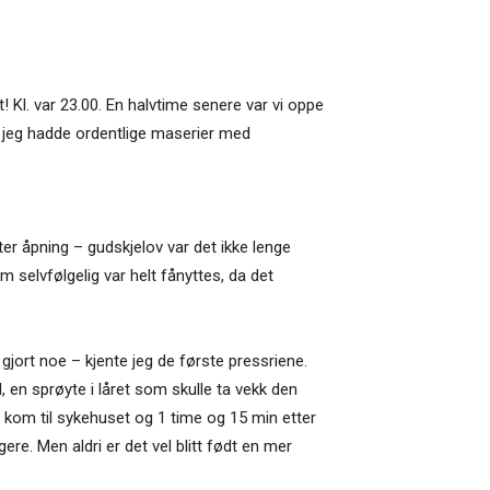
 Kl. var 23.00. En halvtime senere var vi oppe
a jeg hadde ordentlige maserier med
ter åpning – gudskjelov var det ikke lenge
 selvfølgelig var helt fånyttes, da det
gjort noe – kjente jeg de første pressriene.
, en sprøyte i låret som skulle ta vekk den
 vi kom til sykehuset og 1 time og 15 min etter
gere. Men aldri er det vel blitt født en mer