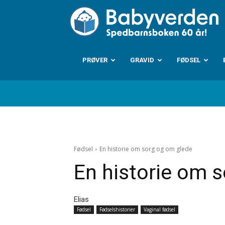
B
PRØVER
GRAVID
FØDSEL
Fødsel
En historie om sorg og om glede
En historie om 
Elias
Fødsel
Fødselshistorier
Vaginal fødsel