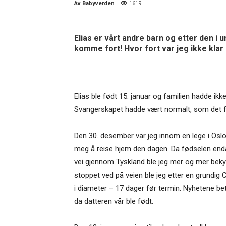
Av
Babyverden
1619
Elias er vårt andre barn og etter den i u
komme fort! Hvor fort var jeg ikke klar
Elias ble født 15. januar og familien hadde ik
Svangerskapet hadde vært normalt, som det før
Den 30. desember var jeg innom en lege i Oslo 
meg å reise hjem den dagen. Da fødselen end
vei gjennom Tyskland ble jeg mer og mer bekym
stoppet ved på veien ble jeg etter en grundig
i diameter – 17 dager før termin. Nyhetene be
da datteren vår ble født.