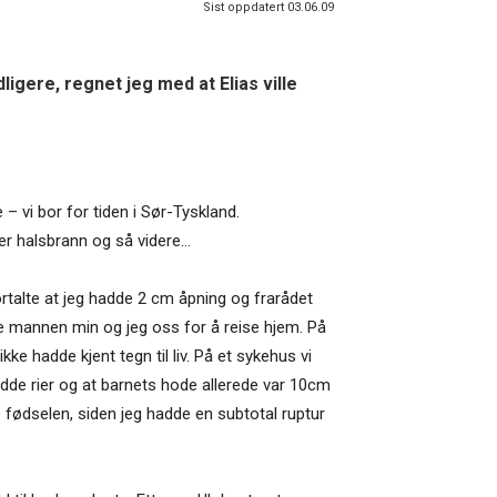
Sist oppdatert 03.06.09
ligere, regnet jeg med at Elias ville
– vi bor for tiden i Sør-Tyskland.
er halsbrann og så videre…
ortalte at jeg hadde 2 cm åpning og frarådet
 mannen min og jeg oss for å reise hjem. På
 hadde kjent tegn til liv. På et sykehus vi
adde rier og at barnets hode allerede var 10cm
fødselen, siden jeg hadde en subtotal ruptur