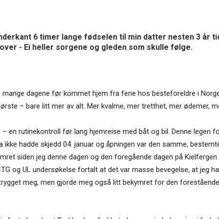
nderkant 6 timer lange fødselen til min datter nesten 3 år tid
 over - Ei heller sorgene og gleden som skulle følge.
ke mange dagene før kommet hjem fra ferie hos besteforeldre i Norge 
ste – bare litt mer av alt. Mer kvalme, mer tretthet, mer ødemer, m
– en rutinekontroll før lang hjemreise med båt og bil. Denne legen f
a ikke hadde skjedd 04. januar og åpningen var den samme, bestemte
ret siden jeg denne dagen og den foregående dagen på Kielfergen ikke
 CTG og UL undersøkelse fortalt at det var masse bevegelse, at jeg h
trygget meg, men gjorde meg også litt bekymret for den forestående 