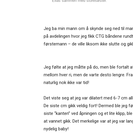
Elias sammen med storesøster.
Jeg ba min mann om å skynde seg ned til mamma
på avdelingen hvor jeg fikk CTG båndene rund
førstemann – de ville liksom ikke slutte og gi
Jeg følte at jeg måtte på do, men ble fortalt 
mellom hver ri, men de varte desto lengre. Fra
naturlig nok ikke var tid!
Det viste seg at jeg var dilatert med 6-7 cm a
De siste cm gikk veldig fort! Dermed ble jeg fø
siste “kanten” ved åpningen og et lite klipp, bl
at vannet gikk. Det merkelige var at jeg var lan
nydelig baby!