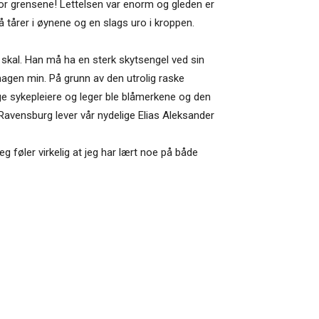
for grensene! Lettelsen var enorm og gleden er
 tårer i øynene og en slags uro i kroppen.
n skal. Han må ha en sterk skytsengel ved sin
magen min. På grunn av den utrolig raske
ige sykepleiere og leger ble blåmerkene og den
avensburg lever vår nydelige Elias Aleksander
g føler virkelig at jeg har lært noe på både