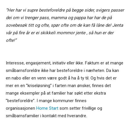
”Her har vi supre besteforeldre på begge sider, svigers passer
dei om vi trenger pass, mamma og pappa har har de på
sovebesøk titt og ofte, spør ofte om de kan få låne de! Jenta
vår på fire år er ei skikkeli mommor jente , så hun er der
ofte!”
Interesse, engasjement, initiativ eller ikke. Faktum er at mange
småbarnsforeldre ikke har besteforeldre i nærheten. Da kan
en nabo eller en venn være godt å ha å ty til. Og hvis det er
mer en en ”kriseløsning” i farten man ønsker, finnes det
mange eksempler på at familier har søkt etter ekstra
”besteforeldre”. I mange kommuner finnes
organisasjonen
Home Start
som setter frivillige og
småbarnsfamilier i kontakt med hverandre.