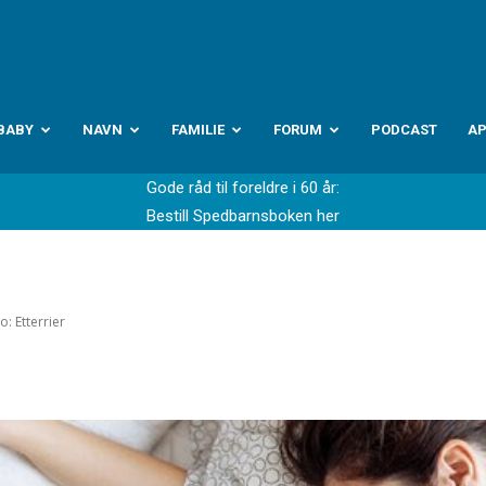
abyverden.no
BABY
NAVN
FAMILIE
FORUM
PODCAST
A
Gode råd til foreldre i 60 år:
Bestill Spedbarnsboken her
o: Etterrier