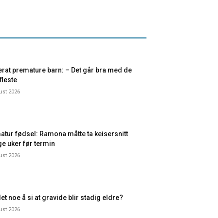
rat premature barn: – Det går bra med de
 fleste
ust 2026
atur fødsel: Ramona måtte ta keisersnitt
e uker før termin
ust 2026
et noe å si at gravide blir stadig eldre?
ust 2026