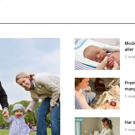
Mode
aller
3. aug
Prem
mang
5. aug
Har d
4. aug