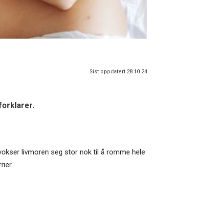
Sist oppdatert 28.10.24
forklarer.
 vokser livmoren seg stor nok til å romme hele
rier.