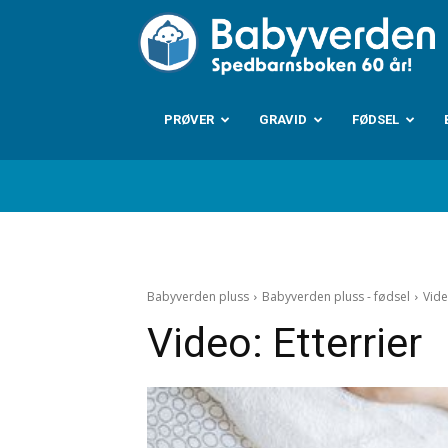
B
PRØVER
GRAVID
FØDSEL
Babyverden pluss
Babyverden pluss - fødsel
Vide
Video: Etterrier