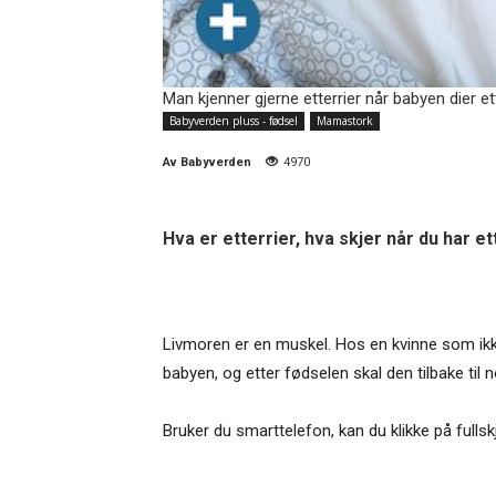
Man kjenner gjerne etterrier når babyen dier et
Babyverden pluss - fødsel
Mamastork
Av
Babyverden
4970
Hva er etterrier, hva skjer når du har e
Livmoren er en muskel. Hos en kvinne som ikke
babyen, og etter fødselen skal den tilbake til 
Bruker du smarttelefon, kan du klikke på fullsk