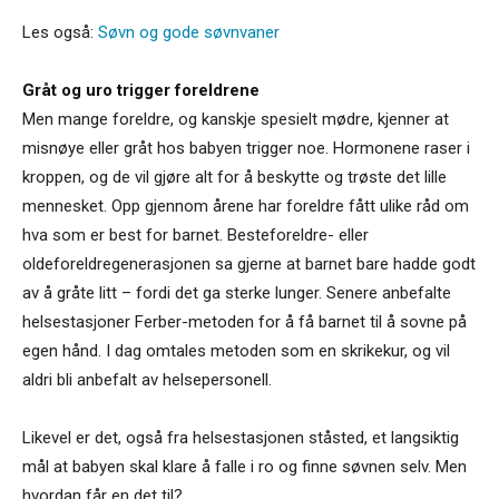
Les også:
Søvn og gode søvnvaner
Gråt og uro trigger foreldrene
Men mange foreldre, og kanskje spesielt mødre, kjenner at
misnøye eller gråt hos babyen trigger noe. Hormonene raser i
kroppen, og de vil gjøre alt for å beskytte og trøste det lille
mennesket. Opp gjennom årene har foreldre fått ulike råd om
hva som er best for barnet. Besteforeldre- eller
oldeforeldregenerasjonen sa gjerne at barnet bare hadde godt
av å gråte litt – fordi det ga sterke lunger. Senere anbefalte
helsestasjoner Ferber-metoden for å få barnet til å sovne på
egen hånd. I dag omtales metoden som en skrikekur, og vil
aldri bli anbefalt av helsepersonell.
Likevel er det, også fra helsestasjonen ståsted, et langsiktig
mål at babyen skal klare å falle i ro og finne søvnen selv. Men
hvordan får en det til?