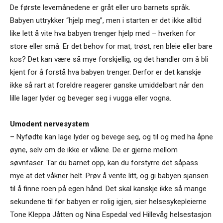
De første levemånedene er gråt eller uro barnets språk.
Babyen uttrykker “hjelp meg”, men i starten er det ikke alltid
like lett å vite hva babyen trenger hjelp med – hverken for
store eller små. Er det behov for mat, trøst, ren bleie eller bare
kos? Det kan være så mye forskjellig, og det handler om å bli
kjent for å forstå hva babyen trenger. Derfor er det kanskje
ikke så rart at foreldre reagerer ganske umiddelbart når den
lille lager lyder og beveger seg i vugga eller vogna.
Umodent nervesystem
– Nyfødte kan lage lyder og bevege seg, og til og med ha åpne
øyne, selv om de ikke er våkne. De er gjerne mellom
søvnfaser. Tar du barnet opp, kan du forstyrre det såpass
mye at det våkner helt. Prøv å vente litt, og gi babyen sjansen
til å finne roen på egen hånd. Det skal kanskje ikke så mange
sekundene til før babyen er rolig igjen, sier helsesykepleierne
Tone Kleppa Jåtten og Nina Espedal ved Hillevåg helsestasjon