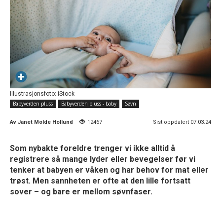
Illustrasjonsfoto: iStock
Babyverden pluss
Babyverden pluss - baby
Søvn
Av
Janet Molde Hollund
12467
Sist oppdatert 07.03.24
Som nybakte foreldre trenger vi ikke alltid å
registrere så mange lyder eller bevegelser før vi
tenker at babyen er våken og har behov for mat eller
trøst. Men sannheten er ofte at den lille fortsatt
sover – og bare er mellom søvnfaser.