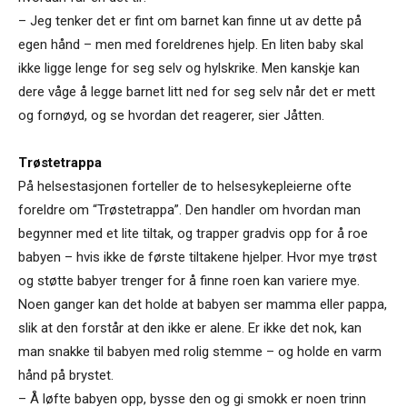
– Jeg tenker det er fint om barnet kan finne ut av dette på
egen hånd – men med foreldrenes hjelp. En liten baby skal
ikke ligge lenge for seg selv og hylskrike. Men kanskje kan
dere våge å legge barnet litt ned for seg selv når det er mett
og fornøyd, og se hvordan det reagerer, sier Jåtten.
Trøstetrappa
På helsestasjonen forteller de to helsesykepleierne ofte
foreldre om “Trøstetrappa”. Den handler om hvordan man
begynner med et lite tiltak, og trapper gradvis opp for å roe
babyen – hvis ikke de første tiltakene hjelper. Hvor mye trøst
og støtte babyer trenger for å finne roen kan variere mye.
Noen ganger kan det holde at babyen ser mamma eller pappa,
slik at den forstår at den ikke er alene. Er ikke det nok, kan
man snakke til babyen med rolig stemme – og holde en varm
hånd på brystet.
– Å løfte babyen opp, bysse den og gi smokk er noen trinn