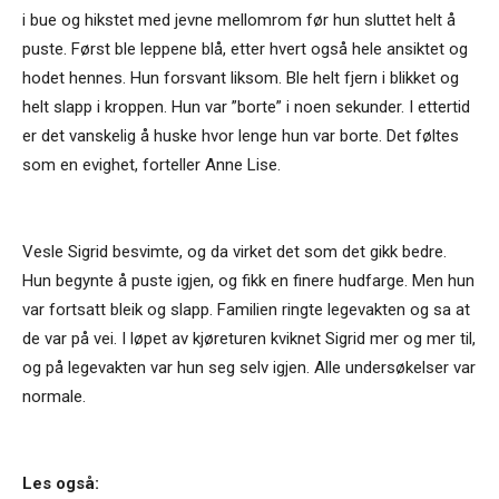
i bue og hikstet med jevne mellomrom før hun sluttet helt å
puste. Først ble leppene blå, etter hvert også hele ansiktet og
hodet hennes. Hun forsvant liksom. Ble helt fjern i blikket og
helt slapp i kroppen. Hun var ”borte” i noen sekunder. I ettertid
er det vanskelig å huske hvor lenge hun var borte. Det føltes
som en evighet, forteller Anne Lise.
Vesle Sigrid besvimte, og da virket det som det gikk bedre.
Hun begynte å puste igjen, og fikk en finere hudfarge. Men hun
var fortsatt bleik og slapp. Familien ringte legevakten og sa at
de var på vei. I løpet av kjøreturen kviknet Sigrid mer og mer til,
og på legevakten var hun seg selv igjen. Alle undersøkelser var
normale.
Les også: