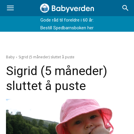
Gode råd til foreldre i 60 år:
Bestill Spedbarnsboken her
Baby
Sigrid (5 måneder) sluttet å puste
Sigrid (5 måneder)
sluttet å puste