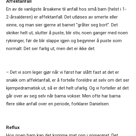
Affektanfall
En av de vanligste årsakene til anfall hos små barn (helst i 1-
2-årsalderen) er affektanfall. Det utløses av smerte eller
sinne, og man sier gjerne at barnet ”gråter seg bort”. Det
skriker helt ut, slutter å puste, blir stiv, noen ganger med noen
rykninger, før de blir slappe igjen og begynner å puste som
normalt. Det ser farlig ut, men det er ikke det.
– Det vi som leger gjør når vi først har slått fast at det er
snakk om affektanfall, er å fortelle foreldre at selv om det ser
kjempedramatisk ut, så er det helt ufarlig. Og vi forteller at det
går over av seg selv når barna vokser. Men ofte har barna
flere slike anfall over en periode, forklarer Danielsen.
Reflux
Hos noen barn kan det komme mat opp i spiserøret. Det