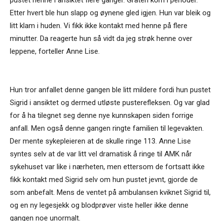
pustet henne i ansiktet flere ganger. Gråten kom i perioder.
Etter hvert ble hun slapp og øynene gled igjen. Hun var bleik og
litt klam i huden. Vi fikk ikke kontakt med henne på flere
minutter. Da reagerte hun så vidt da jeg strøk henne over
leppene, forteller Anne Lise.
Hun tror anfallet denne gangen ble litt mildere fordi hun pustet
Sigrid i ansiktet og dermed utløste pusterefleksen. Og var glad
for å ha tilegnet seg denne nye kunnskapen siden forrige
anfall. Men også denne gangen ringte familien til legevakten.
Der mente sykepleieren at de skulle ringe 113. Anne Lise
syntes selv at de var litt vel dramatisk å ringe til AMK når
sykehuset var like i nærheten, men ettersom de fortsatt ikke
fikk kontakt med Sigrid selv om hun pustet jevnt, gjorde de
som anbefalt. Mens de ventet på ambulansen kviknet Sigrid til,
og en ny legesjekk og blodprøver viste heller ikke denne
gangen noe unormalt.