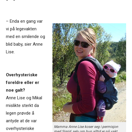
– Enda en gang var
vi på legevakten
med en smilende og
blid baby, sier Anne
Lise.
Overhysteriske
foreldre eller er
noe galt?
Anne Lise og Mikal
mislikte sterkt da
legen prøvde å
antyde at de var
Mamma Anne Lise koser seg i permisjon
overhysteriske
med Sigrid, selv om hun alltid er på vakt