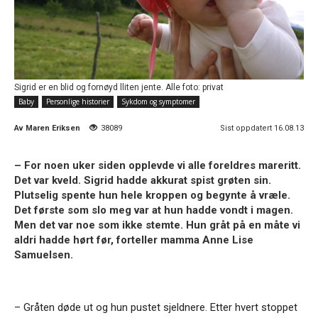
Sigrid er en blid og fornøyd lliten jente. Alle foto: privat
Baby
Personlige historier
Sykdom og symptomer
Av
Maren Eriksen
38089
Sist oppdatert 16.08.13
– For noen uker siden opplevde vi alle foreldres mareritt.
Det var kveld. Sigrid hadde akkurat spist grøten sin.
Plutselig spente hun hele kroppen og begynte å vræle.
Det første som slo meg var at hun hadde vondt i magen.
Men det var noe som ikke stemte. Hun gråt på en måte vi
aldri hadde hørt før, forteller mamma Anne Lise
Samuelsen.
– Gråten døde ut og hun pustet sjeldnere. Etter hvert stoppet