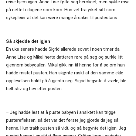
reise hjem igjen. Anne Lise følte seg beroliget, men søkte mye
på nettet i dagene som kom. Hun vet fra yrket sitt som
sykepleier at det kan være mange årsaker til pustestans.
Så skjedde det igjen
En uke senere hadde Sigrid allerede sovet i noen timer da
Anne Lise og Mikal hørte datteren røre på seg og surkle litt
gjennom babycallen. Mikal gikk inn til henne for å se om hun
hadde mistet pusten. Han skjønte raskt at den samme ekle
opplevelsen holdt på å gjenta seg. Sigrid begynte å vræle, ble
helt stiv og hev etter pusten.
– Jeg hadde lest at å puste babyen i ansiktet kan trigge
pusterefleksen, så det var det første jeg gjorde da jeg så
henne. Hun trakk pusten så vidt, og så begynte det igjen. Jeg