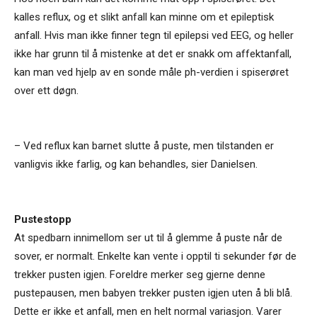
kalles reflux, og et slikt anfall kan minne om et epileptisk
anfall. Hvis man ikke finner tegn til epilepsi ved EEG, og heller
ikke har grunn til å mistenke at det er snakk om affektanfall,
kan man ved hjelp av en sonde måle ph-verdien i spiserøret
over ett døgn.
– Ved reflux kan barnet slutte å puste, men tilstanden er
vanligvis ikke farlig, og kan behandles, sier Danielsen.
Pustestopp
At spedbarn innimellom ser ut til å glemme å puste når de
sover, er normalt. Enkelte kan vente i opptil ti sekunder før de
trekker pusten igjen. Foreldre merker seg gjerne denne
pustepausen, men babyen trekker pusten igjen uten å bli blå.
Dette er ikke et anfall, men en helt normal variasjon. Varer