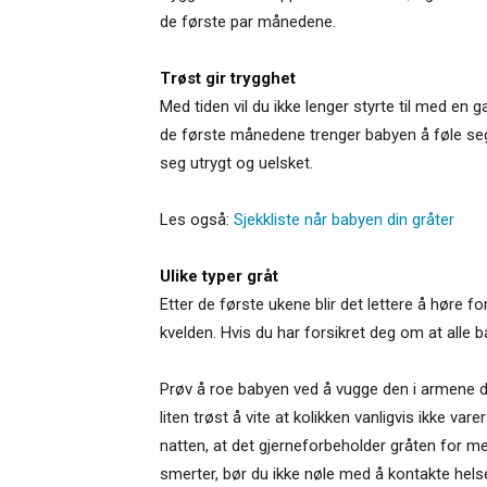
de første par månedene.
Trøst gir trygghet
Med tiden vil du ikke lenger styrte til med en
de første månedene trenger babyen å føle seg t
seg utrygt og uelsket.
Les også:
Sjekkliste når babyen din gråter
Ulike typer gråt
Etter de første ukene blir det lettere å høre f
kvelden. Hvis du har forsikret deg om at alle
Prøv å roe babyen ved å vugge den i armene dine,
liten trøst å vite at kolikken vanligvis ikke 
natten, at det gjerneforbeholder gråten for mer
smerter, bør du ikke nøle med å kontakte hels