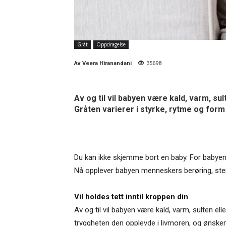
Gråt
Oppdragelse
Av
Veera Hiranandani
35698
Av og til vil babyen være kald, varm, s
Gråten varierer i styrke, rytme og form 
Du kan ikke skjemme bort en baby. For babyen d
Nå opplever babyen menneskers berøring, sterkt
Vil holdes tett inntil kroppen din
Av og til vil babyen være kald, varm, sulten e
tryggheten den opplevde i livmoren, og ønsker å