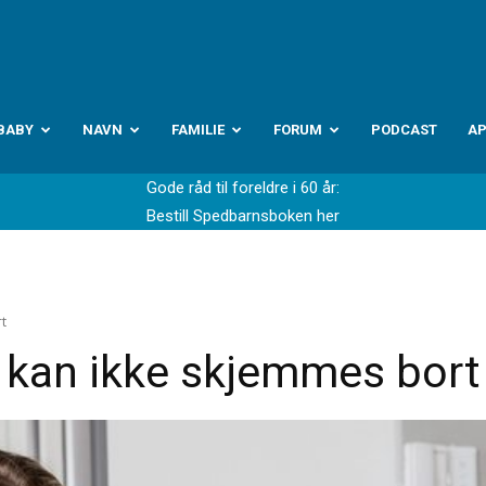
abyverden.no
BABY
NAVN
FAMILIE
FORUM
PODCAST
A
Gode råd til foreldre i 60 år:
Bestill Spedbarnsboken her
rt
 kan ikke skjemmes bort