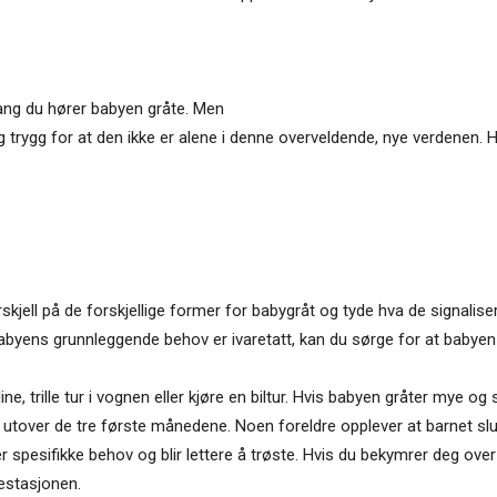
 gang du hører babyen gråte. Men
rygg for at den ikke er alene i denne overveldende, nye verdenen. Hv
orskjell på de forskjellige former for babygråt og tyde hva de signalis
 babyens grunnleggende behov er ivaretatt, kan du sørge for at babye
 trille tur i vognen eller kjøre en biltur. Hvis babyen gråter mye og s
varer utover de tre første månedene. Noen foreldre opplever at barnet 
 spesifikke behov og blir lettere å trøste. Hvis du bekymrer deg over at
estasjonen.