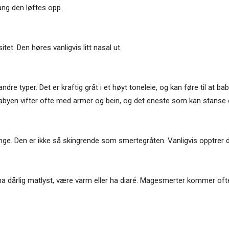
gang den løftes opp.
et. Den høres vanligvis litt nasal ut.
e typer. Det er kraftig gråt i et høyt toneleie, og kan føre til at 
. Babyen vifter ofte med armer og bein, og det eneste som kan stanse
lenge. Den er ikke så skingrende som smertegråten. Vanligvis oppt
 ha dårlig matlyst, være varm eller ha diaré. Magesmerter kommer ofte