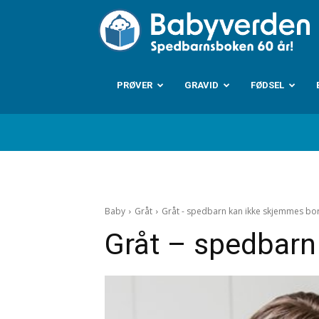
B
PRØVER
GRAVID
FØDSEL
Baby
Gråt
Gråt - spedbarn kan ikke skjemmes bo
Gråt – spedbarn