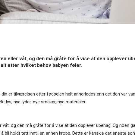
ulten eller våt, og den må gråte for å vise at den opplever
alt etter hvilket behov babyen føler.
in er tilværelsen etter fødselen helt annerledes enn det den var vant 
 lys, nye lyder, nye smaker, nye materialer.
ller våt, og den må gråte for å vise at den opplever ubehag. Og noen 
 bli holdt tett inntil en annen kropp. Dette er kanskje det eneste som 