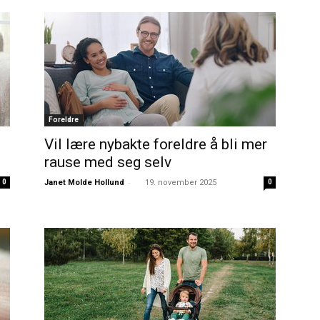
Foreldre
Vil lære nybakte foreldre å bli mer
rause med seg selv
-
0
Janet Molde Hollund
19. november 2025
0