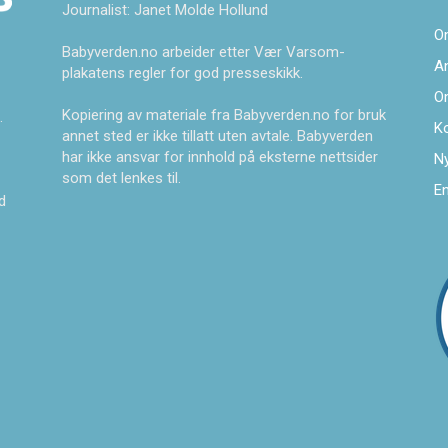
Journalist: Janet Molde Hollund
O
Babyverden.no arbeider etter Vær Varsom-
A
plakatens regler for god presseskikk.
O
Kopiering av materiale fra Babyverden.no for bruk
.
K
annet sted er ikke tillatt uten avtale. Babyverden
har ikke ansvar for innhold på eksterne nettsider
Ny
som det lenkes til.
En
d