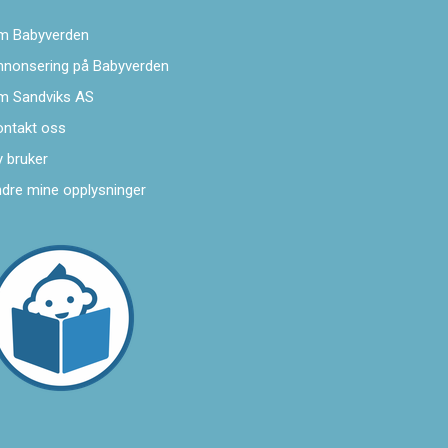
m Babyverden
nnonsering på Babyverden
m Sandviks AS
ontakt oss
 bruker
dre mine opplysninger