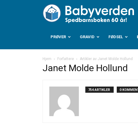
B
PRØVER
GRAVID
FØDSEL
Hjem
Forfattere
Artikler av Janet Molde Hollund
Janet Molde Hollund
754 ARTIKLER
0 KOMMEN