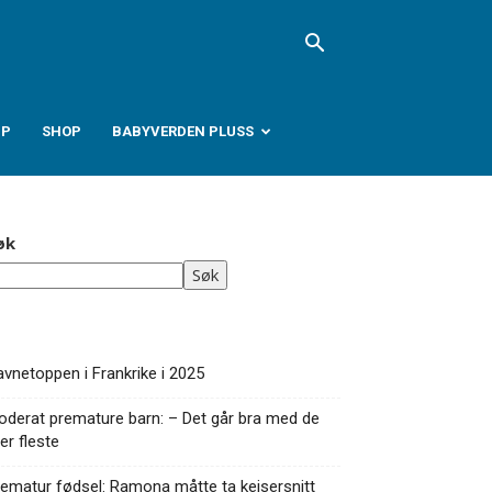
PP
SHOP
BABYVERDEN PLUSS
øk
Søk
vnetoppen i Frankrike i 2025
derat premature barn: – Det går bra med de
ler fleste
ematur fødsel: Ramona måtte ta keisersnitt