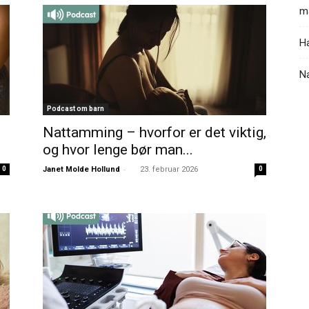
ma
Ha
N
Podcast om barn
Nattamming – hvorfor er det viktig,
og hvor lenge bør man...
-
0
Janet Molde Hollund
23. februar 2026
0