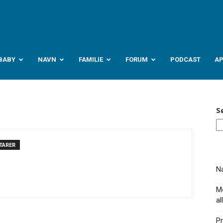
abyverden.no
BABY
NAVN
FAMILIE
FORUM
PODCAST
A
S
TARER
Na
Mo
al
Pr