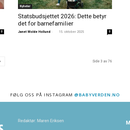
Nyheter
Statsbudsjettet 2026: Dette betyr
det for barnefamilier
-
0
Janet Molde Hollund
15. oktober 2025
0
Side 3 av 76
FØLG OSS PÅ INSTAGRAM
@BABYVERDEN.NO
Redaktør: Maren Eriksen
M