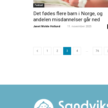
Fødsel
Det fødes flere barn i Norge, og
andelen misdannelser går ned
-
Janet Molde Hollund
11. november 2025
...
1
2
3
4
76