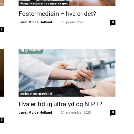
Komplikasjoner i svangerskapet
Fostermedisin – hva er det?
-
Janet Molde Hollund
26. januar 2026
0
0
podcast om graviditet
Hva er tidlig ultralyd og NIPT?
-
Janet Molde Hollund
24. november 2025
0
0