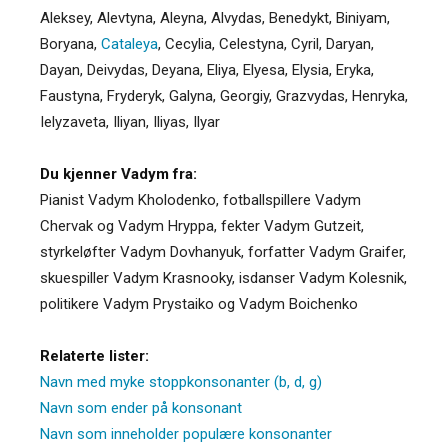
Aleksey
,
Alevtyna
,
Aleyna
,
Alvydas
,
Benedykt
,
Biniyam
,
Boryana
,
Cataleya
,
Cecylia
,
Celestyna
,
Cyril
,
Daryan
,
Dayan
,
Deivydas
,
Deyana
,
Eliya
,
Elyesa
,
Elysia
,
Eryka
,
Faustyna
,
Fryderyk
,
Galyna
,
Georgiy
,
Grazvydas
,
Henryka
,
Ielyzaveta
,
Iliyan
,
Iliyas
,
Ilyar
Du kjenner Vadym fra:
Pianist Vadym Kholodenko, fotballspillere Vadym
Chervak og Vadym Hryppa, fekter Vadym Gutzeit,
styrkeløfter Vadym Dovhanyuk, forfatter Vadym Graifer,
skuespiller Vadym Krasnooky, isdanser Vadym Kolesnik,
politikere Vadym Prystaiko og Vadym Boichenko
Relaterte lister:
Navn med myke stoppkonsonanter (b, d, g)
Navn som ender på konsonant
Navn som inneholder populære konsonanter