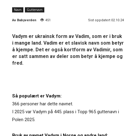
Navn
Guttenavn
Av
Babyverden
451
Sist oppdatert 02.10.24
Vadym er ukrainsk form av Vadim, som er i bruk
i mange land. Vadim er et slavisk navn som betyr
å kjempe. Det er også kortform av Vadimir, som
er satt sammen av deler som betyr å kjempe og
fred.
Så populært er Vadym:
366 personer har dette navnet.
I 2025 var Vadym på 445. plass i Topp 965 guttenavn i
Polen 2025.
Bruk av navnet Vadym i Norge og andre land: