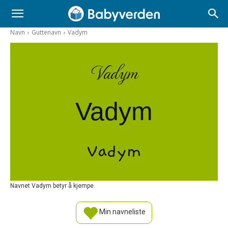
Navn
Guttenavn
Vadym
Vadym
Vadym
Vadym
Navnet Vadym betyr å kjempe.
Min navneliste