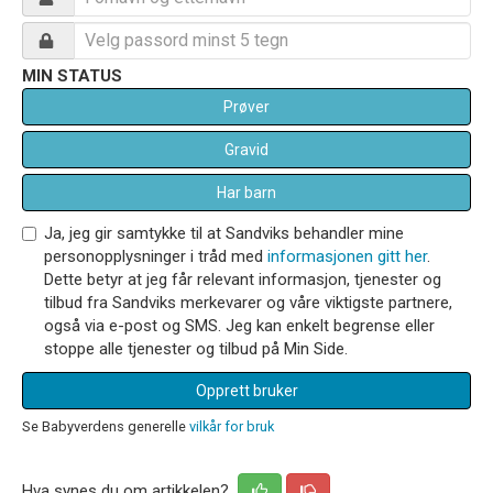
MIN STATUS
Prøver
Gravid
Har barn
Ja, jeg gir samtykke til at Sandviks behandler mine
personopplysninger i tråd med
informasjonen gitt her
.
Dette betyr at jeg får relevant informasjon, tjenester og
tilbud fra Sandviks merkevarer og våre viktigste partnere,
også via e-post og SMS. Jeg kan enkelt begrense eller
stoppe alle tjenester og tilbud på Min Side.
Opprett bruker
Se Babyverdens generelle
vilkår for bruk
Hva synes du om artikkelen?