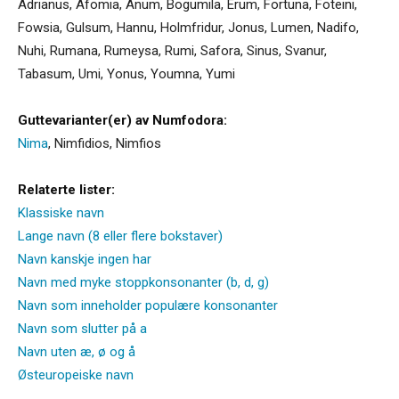
Adrianus
,
Afomia
,
Anum
,
Bogumila
,
Erum
,
Fortuna
,
Foteini
,
Fowsia
,
Gulsum
,
Hannu
,
Holmfridur
,
Jonus
,
Lumen
,
Nadifo
,
Nuhi
,
Rumana
,
Rumeysa
,
Rumi
,
Safora
,
Sinus
,
Svanur
,
Tabasum
,
Umi
,
Yonus
,
Youmna
,
Yumi
Guttevarianter(er) av Numfodora:
Nima
,
Nimfidios
,
Nimfios
Relaterte lister:
Klassiske navn
Lange navn (8 eller flere bokstaver)
Navn kanskje ingen har
Navn med myke stoppkonsonanter (b, d, g)
Navn som inneholder populære konsonanter
Navn som slutter på a
Navn uten æ, ø og å
Østeuropeiske navn