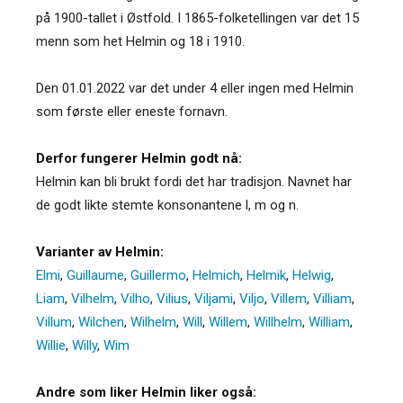
på 1900-tallet i Østfold. I 1865-folketellingen var det 15
menn som het Helmin og 18 i 1910.
Den 01.01.2022 var det under 4 eller ingen med Helmin
som første eller eneste fornavn.
Derfor fungerer Helmin godt nå:
Helmin kan bli brukt fordi det har tradisjon. Navnet har
de godt likte stemte konsonantene l, m og n.
Varianter av Helmin:
Elmi
,
Guillaume
,
Guillermo
,
Helmich
,
Helmik
,
Helwig
,
Liam
,
Vilhelm
,
Vilho
,
Vilius
,
Viljami
,
Viljo
,
Villem
,
Villiam
,
Villum
,
Wilchen
,
Wilhelm
,
Will
,
Willem
,
Willhelm
,
William
,
Willie
,
Willy
,
Wim
Andre som liker Helmin liker også: