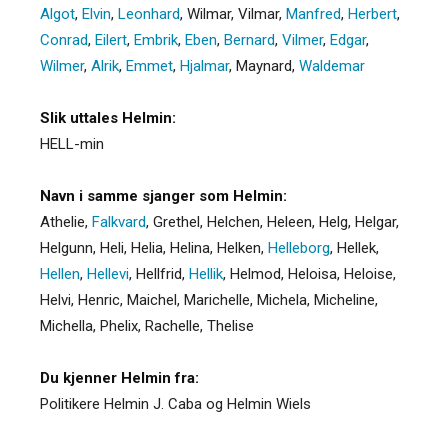
Algot
,
Elvin
,
Leonhard
,
Wilmar
,
Vilmar
,
Manfred
,
Herbert
,
Conrad
,
Eilert
,
Embrik
,
Eben
,
Bernard
,
Vilmer
,
Edgar
,
Wilmer
,
Alrik
,
Emmet
,
Hjalmar
,
Maynard
,
Waldemar
Slik uttales Helmin:
HELL-min
Navn i samme sjanger som Helmin:
Athelie
,
Falkvard
,
Grethel
,
Helchen
,
Heleen
,
Helg
,
Helgar
,
Helgunn
,
Heli
,
Helia
,
Helina
,
Helken
,
Helleborg
,
Hellek
,
Hellen
,
Hellevi
,
Hellfrid
,
Hellik
,
Helmod
,
Heloisa
,
Heloise
,
Helvi
,
Henric
,
Maichel
,
Marichelle
,
Michela
,
Micheline
,
Michella
,
Phelix
,
Rachelle
,
Thelise
Du kjenner Helmin fra:
Politikere Helmin J. Caba og Helmin Wiels