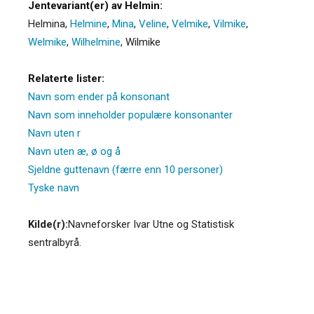
Jentevariant(er) av Helmin:
Helmina
,
Helmine
,
Mina
,
Veline
,
Velmike
,
Vilmike
,
Welmike
,
Wilhelmine
,
Wilmike
Relaterte lister:
Navn som ender på konsonant
Navn som inneholder populære konsonanter
Navn uten r
Navn uten æ, ø og å
Sjeldne guttenavn (færre enn 10 personer)
Tyske navn
Kilde(r):
Navneforsker Ivar Utne og Statistisk
sentralbyrå.