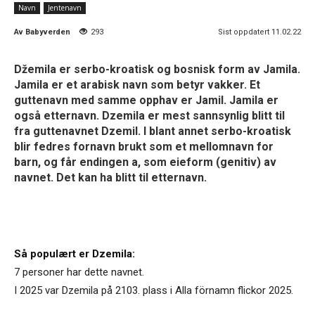
Navn
Jentenavn
Av
Babyverden
293
Sist oppdatert 11.02.22
Džemila er serbo-kroatisk og bosnisk form av Jamila.
Jamila er et arabisk navn som betyr vakker. Et
guttenavn med samme opphav er Jamil. Jamila er
også etternavn. Dzemila er mest sannsynlig blitt til
fra guttenavnet Dzemil. I blant annet serbo-kroatisk
blir fedres fornavn brukt som et mellomnavn for
barn, og får endingen a, som eieform (genitiv) av
navnet. Det kan ha blitt til etternavn.
Så populært er Dzemila:
7 personer har dette navnet.
I 2025 var Dzemila på 2103. plass i Alla förnamn flickor 2025.