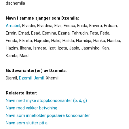
dschemila
Navn i samme sjanger som Dzemila:
Amabel
,
Elvedin
,
Elvedina
,
Elvir
,
Enesa
,
Enida
,
Envera
,
Erduan
,
Ermin
,
Ernad
,
Esad
,
Esmina
,
Ezana
,
Fahrudin
,
Fata
,
Feda
,
Ferida
,
Fikreta
,
Hajrudin
,
Halid
,
Halida
,
Hamdija
,
Hanka
,
Hasiba
,
Hazim
,
Ilhana
,
Ismeta
,
Izet
,
Izeta
,
Jasin
,
Jasminko
,
Kan
,
Kanita
,
Maid
Guttevarianter(er) av Dzemila:
Djamil
,
Dzemil
,
Jamil
,
Xhemil
Relaterte lister:
Navn med myke stoppkonsonanter (b, d, g)
Navn med vakker betydning
Navn som inneholder populære konsonanter
Navn som slutter på a